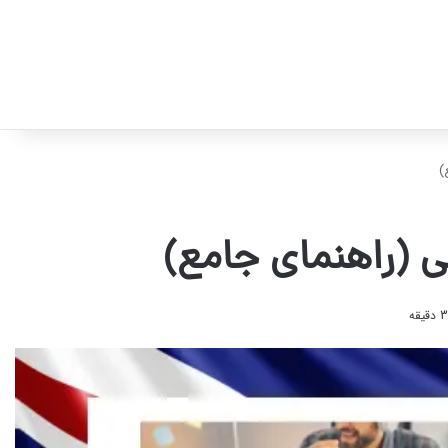
)
ی (راهنمای جامع)