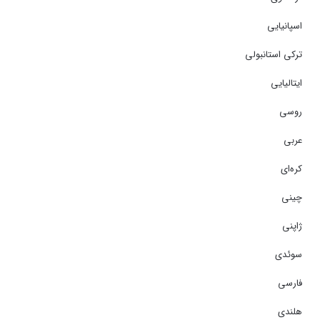
اسپانیایی
ترکی استانبولی
ایتالیایی
روسی
عربی
کره‌ای
چینی
ژاپنی
سوئدی
فارسی
هلندی