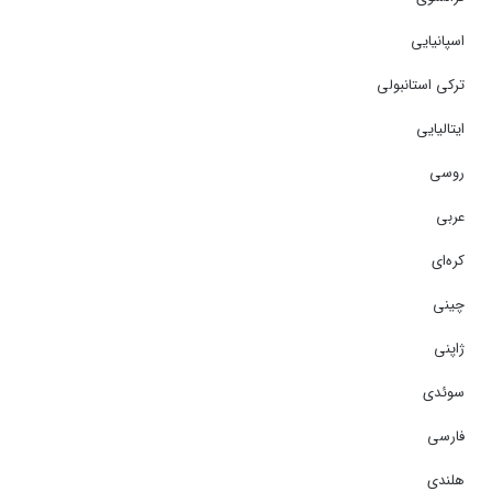
اسپانیایی
ترکی استانبولی
ایتالیایی
روسی
عربی
کره‌ای
چینی
ژاپنی
سوئدی
فارسی
هلندی