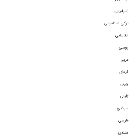
اسپانیایی
ترکی استانبولی
ایتالیایی
روسی
عربی
کره‌ای
چینی
ژاپنی
سوئدی
فارسی
هلندی