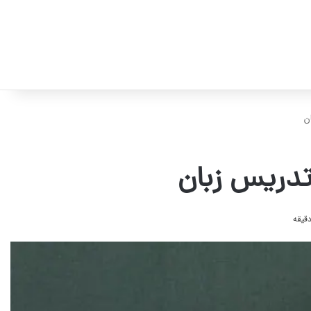
ن
تدریس زبان