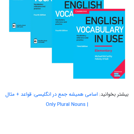
بیشتر بخوانید:
اسامی همیشه جمع در انگلیسی: قواعد + مثال
| Only Plural Nouns