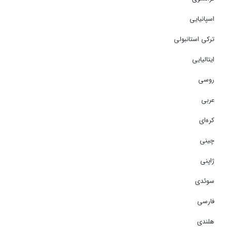
اسپانیایی
ترکی استانبولی
ایتالیایی
روسی
عربی
کره‌ای
چینی
ژاپنی
سوئدی
فارسی
هلندی