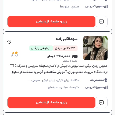
سطوح‌تدریس
مبتدی،
متوسط
رزرو جلسه آزمایشی
سودااکبرزاده
133 کلاس موفق
آزمایشی رایگان
5
از 7 نظر
از 340,000 تومان
جلسه ۱ ساعتی
مدرس زبان ترکی استانبولی با بیش از ۷ سال سابقه تدریس و مدرک TTC
از دانشگاه تربیت معلم تهران، آموزش مکالمه و گرامر با استفاده از منابع
معتبر.
م
کالمه زبان ترکی، زبان ترکی عمومی، زبان ترکی کودکان
تخصص‌ها
سطوح‌تدریس
متوسط،
مبتدی،
حرفه‌ای
رزرو جلسه آزمایشی