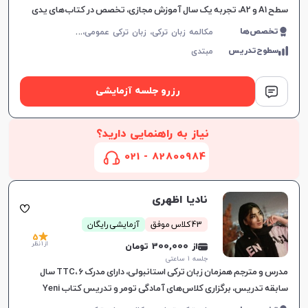
سطح A1 و A2، تجربه یک سال آموزش مجازی، تخصص در کتاب‌های یدی
ایکلیم و هیتیت، برگزاری کلاس‌های آنلاین و تلفظ.
م
کالمه زبان ترکی، زبان ترکی عمومی، زبان ترکی کودکان
تخصص‌ها
سطوح‌تدریس
مبتدی
رزرو جلسه آزمایشی
نیاز به راهنمایی دارید؟
82800984 - 021
نادیا اظهری
43 کلاس موفق
آزمایشی رایگان
5
از 1 نظر
از 300,000 تومان
جلسه ۱ ساعتی
مدرس و مترجم همزمان زبان ترکی استانبولی، دارای مدرک TTC، 6 سال
سابقه تدریس، برگزاری کلاس‌های آمادگی تومر و تدریس کتاب Yeni
İstanbul، تقویت مهارت‌های مکالمه، خواندن و نوشتن