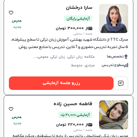
سارا درخشان
آزمایشی رایگان
مدرس
جدید
از 300,000 تومان
جلسه ۱ ساعتی
مدرک TTC از دانشگاه شهید بهشتی، آموزش زبان ترکی تا سطح پیشرفته،
۵ سال تجربه تدریس حضوری و آنلاین، تدریس با منابع معتبر، روش
تدریس صبورانه و عمیق، کلاس‌های مکالمه‌محور و جذ
م
کالمه زبان ترکی، زبان ترکی عمومی، زبان ترکی کودکان
تخصص‌ها
سطوح‌تدریس
مبتدی،
متوسط
رزرو جلسه آزمایشی
فاطمه حسین زاده
ن
آزمایشی 20,000
توما
مدرس
جدید
از 220,000 تومان
جلسه ۱ ساعتی
مدرس زبان ترکی استانبولی با تدریس از پایه تا پیشرفته، رویکرد مکالمه