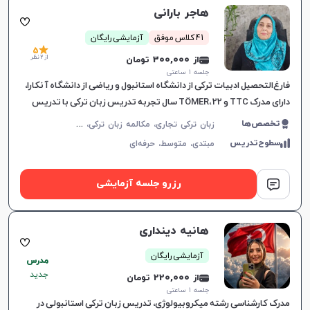
هاجر بارانی
41 کلاس موفق
آزمایشی رایگان
5
از 2 نظر
از 300,000 تومان
جلسه ۱ ساعتی
فارغ‌التحصیل ادبیات ترکی از دانشگاه استانبول و ریاضی از دانشگاه آنکارا،
دارای مدرک TTC و TÖMER، 22 سال تجربه تدریس زبان ترکی با تدریس
کتاب‌های Hitit، Yedi İklim و Istanbul.
ز
بان ترکی تجاری، مکالمه زبان ترکی، زبان ترکی عمومی، زبان ترکی کودکان، Tomer، TYS
تخصص‌ها
سطوح‌تدریس
مبتدی،
متوسط،
حرفه‌ای
رزرو جلسه آزمایشی
هانیه دینداری
آزمایشی رایگان
مدرس
جدید
از 220,000 تومان
جلسه ۱ ساعتی
مدرک کارشناسی رشته میکروبیولوژی، تدریس زبان ترکی استانبولی در