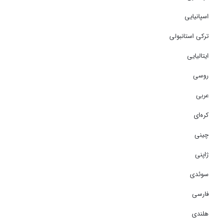
اسپانیایی
ترکی استانبولی
ایتالیایی
روسی
عربی
کره‌ای
چینی
ژاپنی
سوئدی
فارسی
هلندی