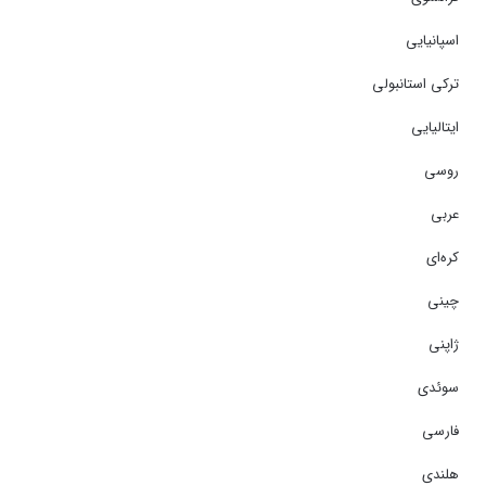
اسپانیایی
ترکی استانبولی
ایتالیایی
روسی
عربی
کره‌ای
چینی
ژاپنی
سوئدی
فارسی
هلندی