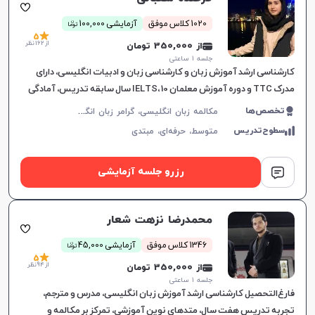
ن
1020 کلاس موفق
آزمایشی 100,000
توما
5
از 162 نظر
از 350,000 تومان
جلسه ۱ ساعتی
کارشناسی ارشد آموزش زبان و کارشناسی زبان و ادبیات انگلیسی، دارای
مدرک TTC و دوره آموزش معلمان IELTS، 10 سال سابقه تدریس، آمادگی
برای آزمون آیلتس، تدریس کتاب محور و بدون کتاب.
م
کالمه زبان انگلیسی، گرامر زبان انگلیسی، زبان انگلیسی آمریکایی، زبان انگلیسی کنکور سراسری، زبان انگلیسی هفتم دبیرستان، زبان انگلیسی هشتم دبیرستان، زبان انگلیسی نهم دبیرستان، زبان انگلیسی دهم دبیرستان، زبان انگلیسی یازدهم دبیرستان، زبان انگلیسی دوازدهم دبیرستان، زبان انگلیسی عمومی، زبان انگلیسی کنکور کاردانی
تخصص‌ها
سطوح‌تدریس
متوسط،
حرفه‌ای،
مبتدی
رزرو جلسه آزمایشی
محمدرضا نزهت شعار
ن
1346 کلاس موفق
آزمایشی 45,000
توما
5
از 94 نظر
از 350,000 تومان
جلسه ۱ ساعتی
فارغ‌التحصیل کارشناسی ارشد آموزش زبان انگلیسی، مدرس و مترجم،
تجربه تدریس هفت سال، متدهای نوین آموزشی، تمرکز بر مکالمه و