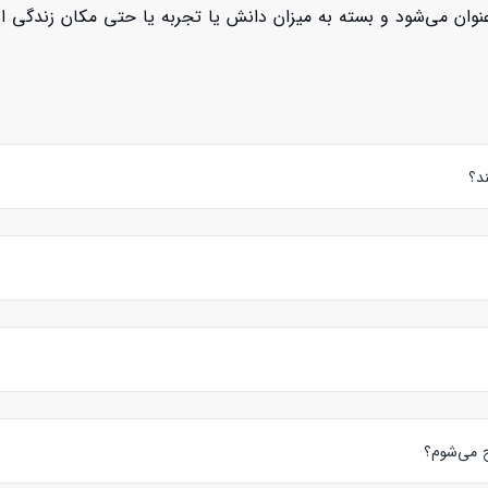
ان می‌شود و بسته به میزان دانش یا تجربه یا حتی مکان زندگی استا
د؟
ری کلاس حضوری را مشخص می‌کنند.
د مدرس مورد نظر خود را انتخاب نمایید و سپس از روی پروفایل شخصی ایشان دکم
زبان ژاپنی
را پیدا کنید: 1- نظرات زبان آموزان قبلی 2- رزومه و متن درباره استاد 3- ویدئو معرفی مدرس 4- رزرو کلاس آزمایشی و…
ح می‌شوم؟