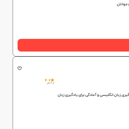
4.9
از 7 نظر