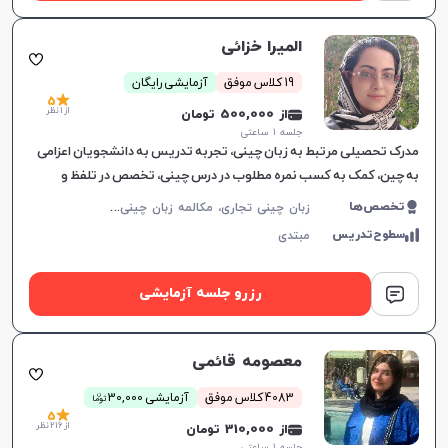
المیرا خزائی
19 کلاس موفق
آزمایشی رایگان
5
از 1 نظر
از 500,000 تومان
جلسه ۱ ساعتی
مدرک تحصیلی مرتبط به زبان چینی، تجربه تدریس به دانشجویان اعزامی
به چین، کمک به کسب نمره مطلوب در درس چینی، تخصص در تلفظ و
نوشتن.
ز
بان چینی تجاری، مکالمه زبان چینی، زبان چینی عمومی
تخصص‌ها
سطوح‌تدریس
مبتدی
رزرو جلسه آزمایشی
معصومه قائمی
ن
4083 کلاس موفق
آزمایشی 30,000
توما
5
از 216 نظر
از 310,000 تومان
جلسه ۱ ساعتی