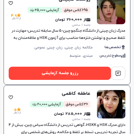
ن
695 کلاس موفق
آزمایشی 25,000
توما
4.9
از 17 نظر
از 260,000 تومان
جلسه ۱ ساعتی
مدرک زبان چینی از دانشگاه جنگجو چین؛ ۵ سال سابقه تدریس؛ مهارت در
تلفظ صحیح و نوشتن خنزه‌ها؛ مناسب برای آزمون HSK و علاقه‌مندان به
فرهنگ چین؛ هدف بهبود یادگیری زبان.
تخصص‌ها
مکالمه زبان چینی، زبان چینی عمومی
سطوح‌تدریس
مبتدی،
متوسط
رزرو جلسه آزمایشی
عاطفه کاظمی
ن
36 کلاس موفق
آزمایشی 20,000
توما
5
از 1 نظر
از 285,000 تومان
جلسه ۱ ساعتی
دارای مدرک HSK و HSKK، گواهی تدریس از دانشگاه سیاس چین، بیش از 4
سال تجربه تدریس، تسلط بر تلفظ و مکالمه، روش‌های شخصی برای