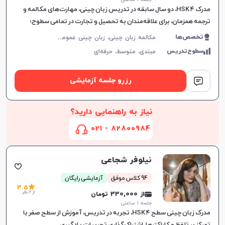
مدرک HSK ۴، دو سال سابقه در تدریس زبان چینی، مهارت‌های مکالمه و
ترجمه همزمان، برای علاقه‌مندان به تحصیل و تجارت در تمامی سطوح؛
ارتقاء توانایی زبان‌آموزان در محیط‌های واقعی.
م
کالمه زبان چینی، زبان چینی عمومی، زبان چینی تجاری
تخصص‌ها
سطوح‌تدریس
مبتدی،
متوسط،
حرفه‌ای
رزرو جلسه آزمایشی
نیاز به راهنمایی دارید؟
82800984 - 021
نیلوفر شجاعی
94 کلاس موفق
آزمایشی رایگان
3.5
از 2 نظر
از 330,000 تومان
جلسه ۱ ساعتی
مدرک زبان چینی سطح HSK ۴، تجربه در تدریس، آموزش از سطح صفر با