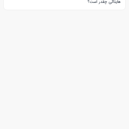
هایتاکی چقدر است؟
کلاس های خصوصی زبان فارسی دوازدهم
به صورت آزمایشی،
آنلاین، حضوری به ترتیب در زمان های 30 و 60 و 90 دقیقه برگزار
می‌شوند.