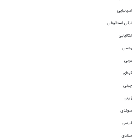
اسپانیایی
ترکی استانبولی
ایتالیایی
روسی
عربی
کره‌ای
چینی
ژاپنی
سوئدی
فارسی
هلندی