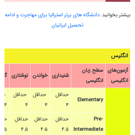
بیشتر بخوانید:
دانشگاه های برتر استرالیا برای مهاجرت و ادامه
تحصیل ایرانیان
انگلیس
آزمون‌های
سطح زبان
شنیداری
خواندن
نوشتاری
گفتا
انگلیسی
انگلیسی
حداقل
حداقل
حداقل
حدا
Elementary
4
4
4
4
Pre-
حداقل
حداقل
حداقل
حدا
۴.۵
۴.۵
۴.۵
۴.۵
Intermediate