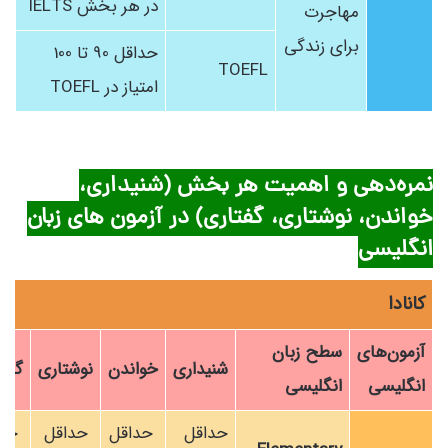
در هر بخش IELTS
مهاجرت
برای زندگی
حداقل 90 تا 100
TOEFL
امتیاز در TOEFL
نمره‌دهی و اهمیت هر بخش (شنیداری،
خواندن، نوشتاری، گفتاری) در آزمون های زبان
انگلیسی
کانادا
آزمون‌های
سطح زبان
شنیداری
خواندن
نوشتاری
گفتا
انگلیسی
انگلیسی
حداقل
حداقل
حداقل
حدا