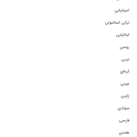
اسپانیایی
ترکی استانبولی
ایتالیایی
روسی
عربی
کره‌ای
چینی
ژاپنی
سوئدی
فارسی
هلندی