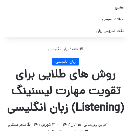
هندی
مقالات عمومی
نکات تدریس زبان
خانه
/
زبان انگلیسی
زبان انگلیسی
روش های طلایی برای
تقویت مهارت لیسنینگ
(Listening) زبان انگلیسی
آخرین بروزرسانی: 15 آبان 1403
12 شهریور 1401
سحر عسگری