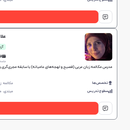
مبتدی،
م
علا
آزم
از 0,000
جلسه ۱ ساع
مدرس مکالمه زبان عربی (فصیح و لهجه‌های عامیانه) با سابقه مجری‌گری و خ
تخصص‌ها
سطوح‌تدریس
مبتدی،
م