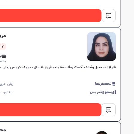
مری
27 کلاس موف
از 0,000
جلسه ۱ ساع
فارغ‌التحصیل رشته حکمت و فلسفه با بیش از ۵ سال تجربه تدریس زبان عربی به دانش‌آموزان مقاطع متوسطه، با رویکردهای نوین و تعاملی در آموزش زبان.
تخصص‌ها
سطوح‌تدریس
مبتدی،
م
محس