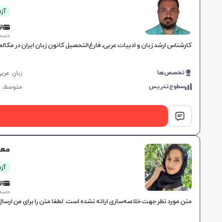
آزم
از 0,000
جلسه ۱ ساع
کارشناس ارشد زبان و ادبیات عربی، فارغ‌التحصیل کانون زبان ایران در مکال
تخصص‌ها
سطوح‌تدریس
متوسط،
معص
آزم
از 5,000
جلسه ۱ ساع
متن مورد نظر جهت خلاصه‌سازی ارائه نشده است. لطفا متن را برای من ارسال 