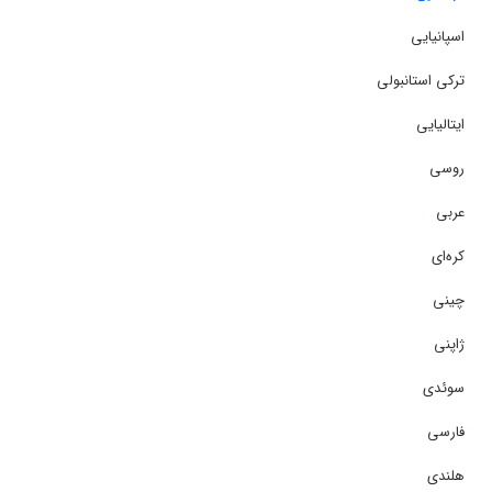
اسپانیایی
ترکی استانبولی
ایتالیایی
روسی
عربی
کره‌ای
چینی
ژاپنی
سوئدی
فارسی
هلندی