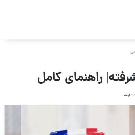
مل
شرفته| راهنمای کامل