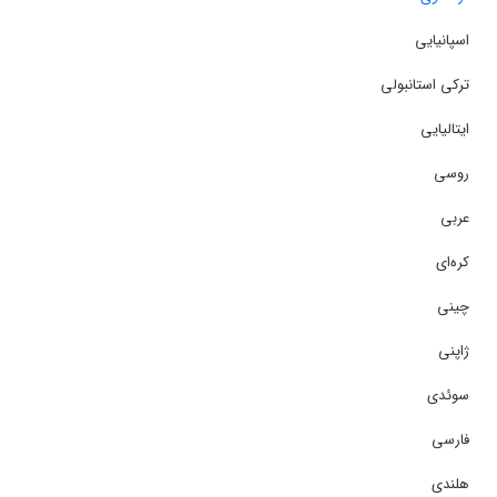
اسپانیایی
ترکی استانبولی
ایتالیایی
روسی
عربی
کره‌ای
چینی
ژاپنی
سوئدی
فارسی
هلندی