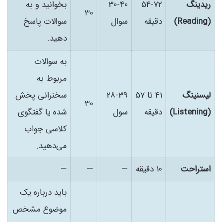
ریدینگ
54-72
30-40
بخوانید و به
30
(Reading)
دقیقه
سوال
سوالات پاسخ
دهید.
به سوالات
مربوط به
لیسنینگ
41 تا 57
28-39
سخنرانی پخش
30
(Listening)
دقیقه
سول
شده یا گفتگوی
کلاسی جواب
می‌دهید.
استراحت
10 دقیقه
—
—
—
باید درباره یک
موضوع مشخص