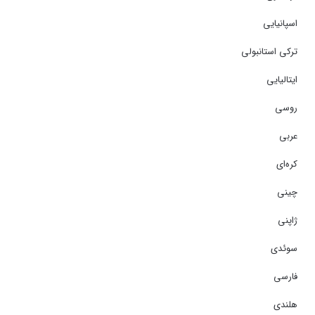
اسپانیایی
ترکی استانبولی
ایتالیایی
روسی
عربی
کره‌ای
چینی
ژاپنی
سوئدی
فارسی
هلندی