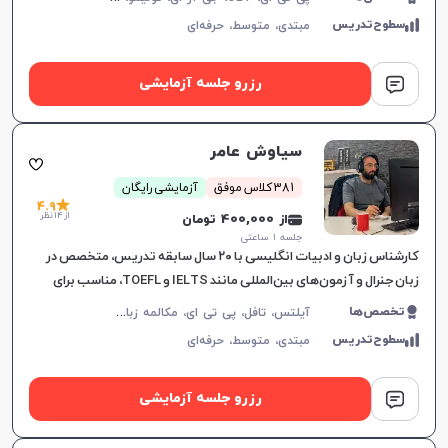
سطوح‌تدریس
مبتدی،
متوسط،
حرفه‌ای
رزرو جلسه آزمایشی
سیاوش عامر
381 کلاس موفق
آزمایشی رایگان
4.9
از 14 نظر
از 400,000 تومان
جلسه ۱ ساعتی
کارشناس زبان و ادبیات انگلیسی با ۲۰ سال سابقه تدریس، متخصص در
زبان جنرال و آزمون‌های بین‌المللی مانند IELTS و TOEFL، مناسب برای
تمامی سطوح و اهداف آموزشی.
آ
یلتس، تافل، پی تی ای، مکالمه زبان انگلیسی، گرامر زبان انگلیسی، زبان انگلیسی تجاری، زبان انگلیسی آمریکایی، زبان انگلیسی کنکور ارشد، زبان انگلیسی کنکور دکتری، زبان انگلیسی نهم دبیرستان، زبان انگلیسی دهم دبیرستان، زبان انگلیسی یازدهم دبیرستان، زبان انگلیسی دوازدهم دبیرستان، دولینگو، OET
تخصص‌ها
سطوح‌تدریس
مبتدی،
متوسط،
حرفه‌ای
رزرو جلسه آزمایشی