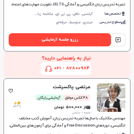
تجربه تدریس زبان انگلیسی و آمادگی IELTS، تقویت مهارت‌های اعتماد
به نفس، مکالمه و گرامر، ارتباط موثر و یادگیری لذت‌ب
آ
یلتس، تافل، پی تی ای، مکالمه زبان انگلیسی، گرامر زبان انگلیسی، زبان انگلیسی تجاری، زبان انگلیسی آمریکایی، زبان انگلیسی کنکور ارشد، دولینگو، زبان انگلیسی عمومی، زبان انگلیسی کانادایی
تخصص‌ها
سطوح‌تدریس
مبتدی،
متوسط،
حرفه‌ای
رزرو جلسه آزمایشی
نیاز به راهنمایی دارید؟
82800984 - 021
مرتضی پاکسرشت
38 کلاس موفق
آزمایشی رایگان
5
از 3 نظر
از 500,000 تومان
جلسه ۱ ساعتی
مهندس مکانیک با سال‌ها تجربه تدریس زبان، آموزش کتب مختلف
انگلیسی، دوره‌های Free Discussion و آمادگی برای آزمون‌های بین‌المللی،
همراه با توجه به نیازهای یادگیرندگان.