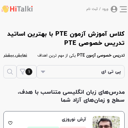
ورود / ثبت نام
کلاس آموزش آزمون PTE با بهترین اساتید
تدریس خصوصی PTE
تدریس خصوصی آزمون PTE
یکی از مهم ترین اهداف
نمایش بیشتر
مجموعه
هایتاکی
برای آموزش زبان انگلیسی به زبان آموزان
1
می‌باشد. در ادامه یک لیست از مدرس هایی آورده شده
پی تی ای
است که آزمون PTE را به صورت خصوصی تدریس می‌کنند.
بدین منظور شما می‌توانید برای موفقیت در این آزمون در
مدرس‌های زبان انگلیسی متناسب با هدف،
کلاس های حضوری یا آنلاین پی تی ای
شرکت نمایید.
سطح و زمان‌های آزاد شما
مدرس های پلتفرم هایتاکی در ابتدا سطح شما را بررسی
کرده، سپس کمک می‌کنند در کوتاه ترین زمان ممکن در
آزمون پی تی ای موفق شوید.
آرش نوروزی