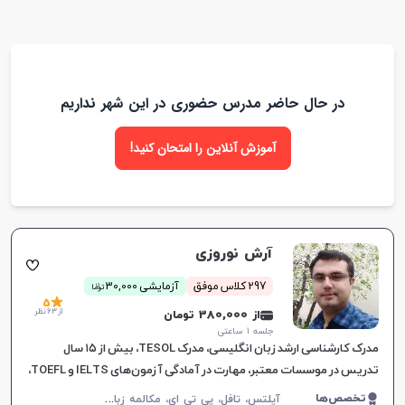
در حال حاضر مدرس حضوری در این شهر نداریم
آموزش آنلاین را امتحان کنید!
آرش نوروزی
ن
297 کلاس موفق
آزمایشی 30,000
توما
5
از 63 نظر
از 380,000 تومان
جلسه ۱ ساعتی
مدرک کارشناسی ارشد زبان انگلیسی، مدرک TESOL، بیش از ۱۵ سال
تدریس در موسسات معتبر، مهارت در آمادگی آزمون‌های IELTS و TOEFL،
آموزش هدفمند برای نیازهای خاص زبان‌آموزان.
آ
یلتس، تافل، پی تی ای، مکالمه زبان انگلیسی، زبان انگلیسی عمومی، گرامر زبان انگلیسی، زبان انگلیسی تجاری، زبان انگلیسی آمریکایی، زبان انگلیسی کنکور ارشد، زبان انگلیسی کنکور دکتری، دولینگو، سلپیپ
تخصص‌ها