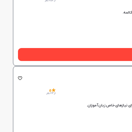
از 257 نظر
5
از 63 نظر