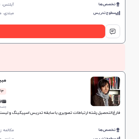
تخصص‌ها
سطوح‌تدریس
مبتدی،
م
مبی
1443 کل
از 0,000
جلسه ۱ ساع
فارغ‌التحصیل رشته ارتباطات تصویری با سابقه تدریس اسپیکینگ و لیسنینگ
تخصص‌ها
سطوح‌تدریس