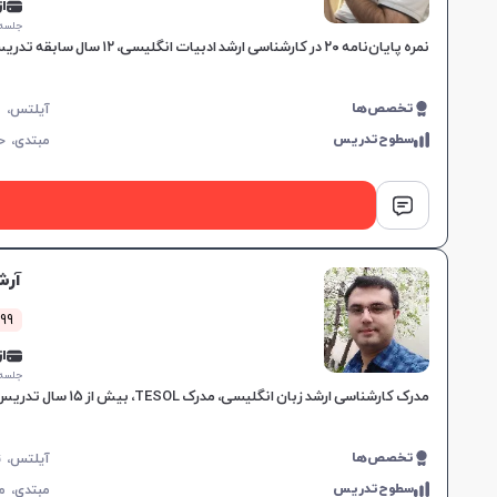
از 0,000
جلسه ۱ ساع
نمره پایان‌نامه ۲۰ در کارشناسی ارشد ادبیات انگلیسی، ۱۲ سال سابقه تدریس در سطوح مختلف، متخصص در آیلتس و مشاوره دکتری، ارائه آموزش‌های هدفمند مکالمه.
تخصص‌ها
سطوح‌تدریس
مبتدی،
ح
آرش
299 کلاس 
از 0,000
جلسه ۱ ساع
مدرک کارشناسی ارشد زبان انگلیسی، مدرک TESOL، بیش از ۱۵ سال تدریس در موسسات معتبر، مهارت در آمادگی آزمون‌های IELTS و TOEFL، آموزش هدفمند برای نیازهای خاص زبان‌آموزان.
تخصص‌ها
سطوح‌تدریس
مبتدی،
م