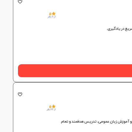
5
از 8 نظر
5
از 22 نظر