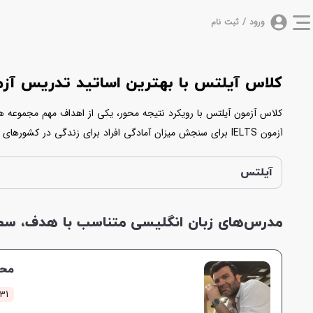
ورود / ثبت نام
کلاس آیلتس با بهترین اساتید تدریس آز
کلاس آزمون آیلتس با رویکرد نتیجه محور، یکی از اهداف مهم مجموعه های
آزمون IELTS برای سنجش میزان آمادگی افراد برای زندگی در کش
زمینه را بدست آورند. تدریس خصوصی آیلتس در این پلتفرم به صورت حضو
آیلتس
مدرس‌های زبان انگلیسی متناسب با هدف، سطح 
محم
1731 کلا