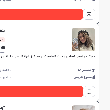
مبتدی،
م
بنف
50 کلاس موف
از 5,000
جلسه ۱ ساع
مدرک مهندسی نساجی از دانشگاه امیرکبیر، مدرک زبان انگلیسی و آیلتس آکادمیک با نمره ۷.۵، تجربه تدریس زبان از ۷ سال پیش، رو
تخصص‌ها
سطوح‌تدریس
مبتدی،
م
آزا