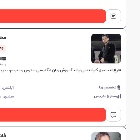
محم
1346 کل
از 0,000
جلسه ۱ ساع
فارغ‌التحصیل کارشناسی ارشد آموزش زبان انگلیسی، مدرس و مترجم، تجربه
تخصص‌ها
سطوح‌تدریس
مبتدی،
م
فائ