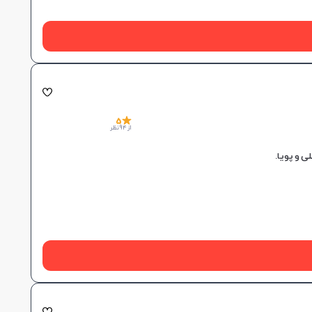
5
از 94 نظر
 و پویا.