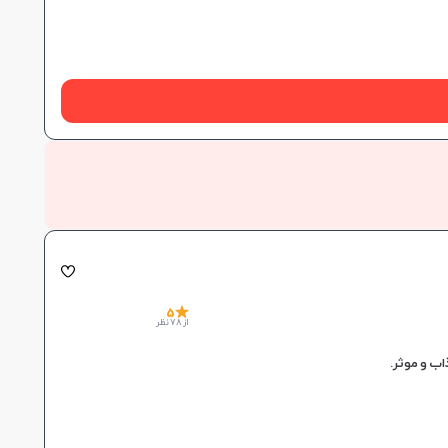
5
از 78 نظر
ب و موثر.