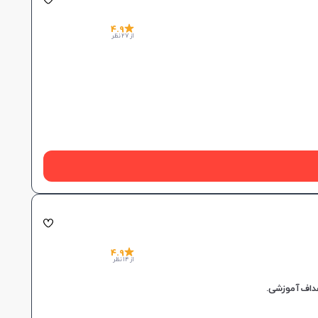
4.9
از 27 نظر
4.9
از 14 نظر