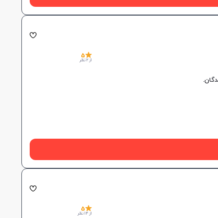
5
از 2 نظر
دگان.
5
از 14 نظر