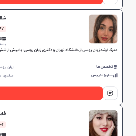
شقا
47 کلاس موف
از 5,000
جلسه ۱ ساع
مدرک ارشد زبان روسی از دانشگاه تهران و دکتری زبان روسی؛ با بیش از 
تخصص‌ها
سطوح‌تدریس
مبتدی،
م
فای
106 کلاس مو
از 0,000