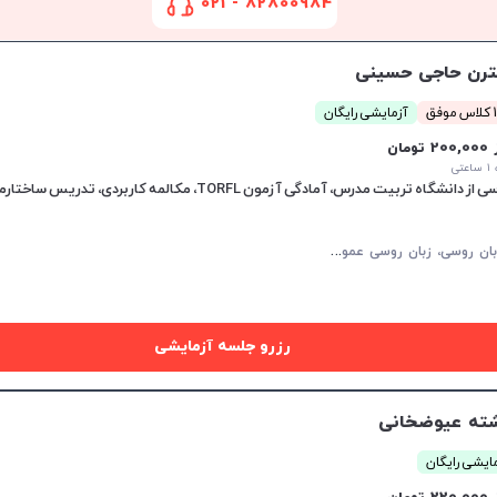
82800984 - 021
افزایش اعتبار
رن حاجی حسینی
فق
آزمایشی رایگان
20 تومان
تی
ون TORFL، مکالمه کاربردی، تدریس ساختارمند، پشتیبانی بین جلسات.
م
کالمه زبان روسی، زبان روسی عمومی، زبان روسی کودکان، پادفک
رزرو جلسه آزمایشی
ته عیوضخانی
ایشی رایگان