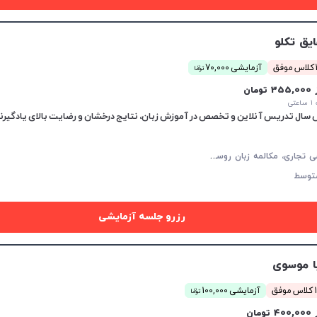
یق تکلو
ن
ق
آزمایشی 70,000
توما
35 تومان
تی
شش سال تدریس آنلاین و تخصص در آموزش زبان، نتایج درخشان و رضایت بالای یادگیرن
ز
بان روسی تجاری، مکالمه زبان روسی، زبان روسی عمومی، زبان روسی کودکان، پادفک
توسط
رزرو جلسه آزمایشی
ا موسوی
ن
فق
آزمایشی 100,000
توما
40 تومان