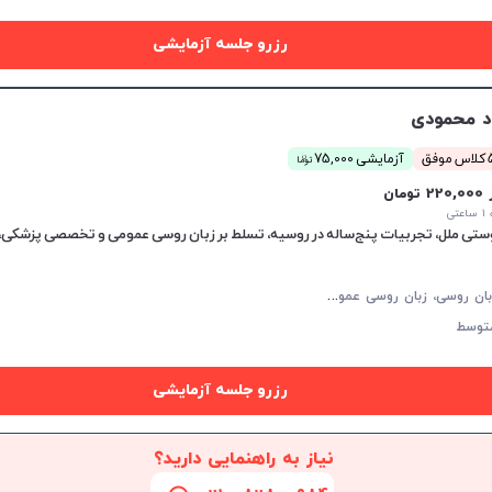
رزرو جلسه آزمایشی
د محمودی
ن
فق
آزمایشی 75,000
توما
22 تومان
تی
تی ملل، تجربیات پنج‌ساله در روسیه، تسلط بر زبان روسی عمومی و تخصصی پزشکی، آم
م
کالمه زبان روسی، زبان روسی عمومی، پادفک
توسط
رزرو جلسه آزمایشی
نیاز به راهنمایی دارید؟