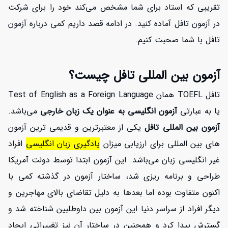
تقریبی که استاد برای شما مشخص می‌کند خود را برای شرکت
در آزمون تافل آماده کنید. در ادامه قصد داریم کمی درباره آزمون
تافل با شما صحبت کنیم.
آزمون بین المللی تافل چیست؟
تافل TOEFL همان Test of English as a Foreign Language
یا به عبارتی
آزمون انگلیسی به عنوان یک زبان خارجی
می‌باشد.
آزمون بین المللی تافل
یکی از معتبرترین و قدیمی ترین آزمون
های بین المللی برای ارزیابی میزان
یادگیری زبان انگلیسی
افراد
غیر انگلیسی زبان می‌باشد. این آزمون ابتدا توسط دولت آمریکا
افزایش اعتبار
طراحی و برنامه ریزی شد، ساختار آزمون در گذشته کمی با
اکنون متفاوت بوده اما بعدها به دلیل تقاضای بالای مهاجرین و
دیگر افراد از سراسر دنیا این آزمون بین داوطلبین شناخته شد و
گسترش پیدا کرد و همچنین در ساختار آن نیز تغییراتی ایجاد