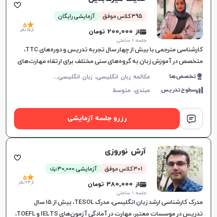
395 کلاس موفق
آزمایشی رایگان
5
از 15 نظر
از 200,000 تومان
جلسه ۱ ساعتی
کارشناسی مترجمی با بیش از چهار سال تجربه تدریس و دوره‌های TTC،
متخصص در آموزش زبان به گروه‌های سنی مختلف برای ارتقاء مهارت‌های
گفتاری و اعتماد به نفس زبان‌آموزان.
م
کالمه زبان انگلیسی، زبان انگلیسی عمومی، گرامر زبان انگلیسی، زبان انگلیسی هفتم دبیرستان، زبان انگلیسی هشتم دبیرستان، زبان انگلیسی نهم دبیرستان، زبان انگلیسی دهم دبیرستان، زبان انگلیسی یازدهم دبیرستان، زبان انگلیسی دوازدهم دبیرستان، زبان انگلیسی کودکان، آیلتس، تافل، زبان انگلیسی تجاری، زبان انگلیسی کانادایی، زبان انگلیسی کنکور سراسری
تخصص‌ها
سطوح‌تدریس
مبتدی،
متوسط
رزرو جلسه آزمایشی
آرش نوروزی
ن
301 کلاس موفق
آزمایشی 30,000
توما
5
از 63 نظر
از 380,000 تومان
جلسه ۱ ساعتی
مدرک کارشناسی ارشد زبان انگلیسی، مدرک TESOL، بیش از ۱۵ سال
تدریس در موسسات معتبر، مهارت در آمادگی آزمون‌های IELTS و TOEFL،