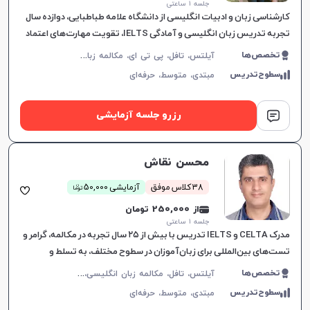
جلسه ۱ ساعتی
کارشناسی زبان و ادبیات انگلیسی از دانشگاه علامه طباطبایی، دوازده سال
تجربه تدریس زبان انگلیسی و آمادگی IELTS، تقویت مهارت‌های اعتماد
به نفس، مکالمه و گرامر، ارتباط موثر و یادگیری لذت‌ب
آ
یلتس، تافل، پی تی ای، مکالمه زبان انگلیسی، گرامر زبان انگلیسی، زبان انگلیسی تجاری، زبان انگلیسی آمریکایی، زبان انگلیسی کنکور ارشد، دولینگو، زبان انگلیسی عمومی، زبان انگلیسی کانادایی
تخصص‌ها
سطوح‌تدریس
مبتدی،
متوسط،
حرفه‌ای
رزرو جلسه آزمایشی
محسن نقاش
ن
38 کلاس موفق
آزمایشی 50,000
توما
از 250,000 تومان
جلسه ۱ ساعتی
مدرک CELTA و IELTS تدریس با بیش از ۲۵ سال تجربه در مکالمه، گرامر و
تست‌های بین‌المللی برای زبان‌آموزان در سطوح مختلف، به تسلط و
موفقیت آنان کمک می‌کند.
آ
یلتس، تافل، مکالمه زبان انگلیسی، زبان انگلیسی عمومی، گرامر زبان انگلیسی، زبان انگلیسی آمریکایی، زبان انگلیسی کنکور سراسری، زبان انگلیسی کنکور کاردانی، زبان انگلیسی کنکور ارشد، زبان انگلیسی هفتم دبیرستان، زبان انگلیسی هشتم دبیرستان، زبان انگلیسی نهم دبیرستان، زبان انگلیسی دهم دبیرستان، زبان انگلیسی یازدهم دبیرستان، زبان انگلیسی دوازدهم دبیرستان
تخصص‌ها
سطوح‌تدریس
مبتدی،
متوسط،
حرفه‌ای