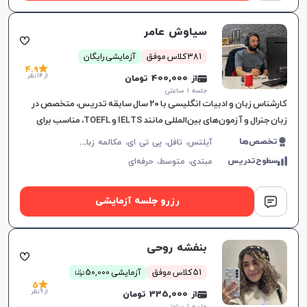
سیاوش عامر
381 کلاس موفق
آزمایشی رایگان
4.9
از 14 نظر
از 400,000 تومان
جلسه ۱ ساعتی
کارشناس زبان و ادبیات انگلیسی با ۲۰ سال سابقه تدریس، متخصص در
زبان جنرال و آزمون‌های بین‌المللی مانند IELTS و TOEFL، مناسب برای
تمامی سطوح و اهداف آموزشی.
آ
یلتس، تافل، پی تی ای، مکالمه زبان انگلیسی، گرامر زبان انگلیسی، زبان انگلیسی تجاری، زبان انگلیسی آمریکایی، زبان انگلیسی کنکور ارشد، زبان انگلیسی کنکور دکتری، زبان انگلیسی نهم دبیرستان، زبان انگلیسی دهم دبیرستان، زبان انگلیسی یازدهم دبیرستان، زبان انگلیسی دوازدهم دبیرستان، دولینگو، OET
تخصص‌ها
سطوح‌تدریس
مبتدی،
متوسط،
حرفه‌ای
رزرو جلسه آزمایشی
بنفشه روحی
ن
51 کلاس موفق
آزمایشی 50,000
توما
5
از 9 نظر
از 335,000 تومان
جلسه ۱ ساعتی