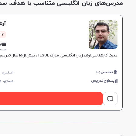
مدرس‌های زبان انگلیسی متناسب با هدف، سطح 
آرش
297 کلاس 
از 0,000
جلسه ۱ ساع
مدرک کارشناسی ارشد زبان انگلیسی، مدرک TESOL، بیش از ۱۵ سال تدریس در موسسات معتبر، مهارت در آمادگی آزمون‌های IELTS و TOEFL، آموزش هدفمند برای نیازهای خاص زبان‌آموزان.
تخصص‌ها
سطوح‌تدریس
مبتدی،
م