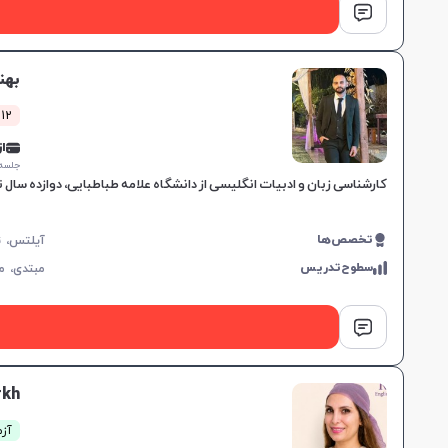
بهن
12 کلاس موفق
از 0,000
جلسه ۱ ساع
کارشناسی زبان و ادبیات انگلیسی از دانشگاه علامه طباطبایی، دوازده سال تجربه تدریس زبان انگلیسی و آمادگی IELTS، تقویت مهارت
تخصص‌ها
سطوح‌تدریس
مبتدی،
م
rkh
آزم