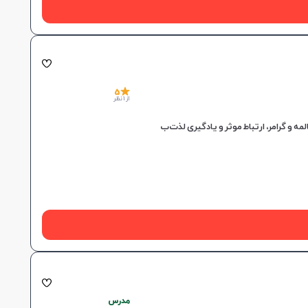
5
از 1 نظر
مدرس