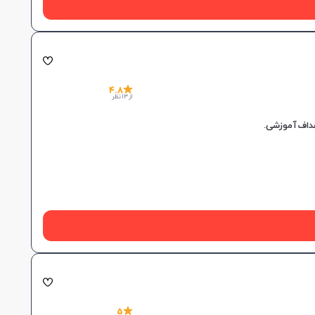
4.8
از 13 نظر
5