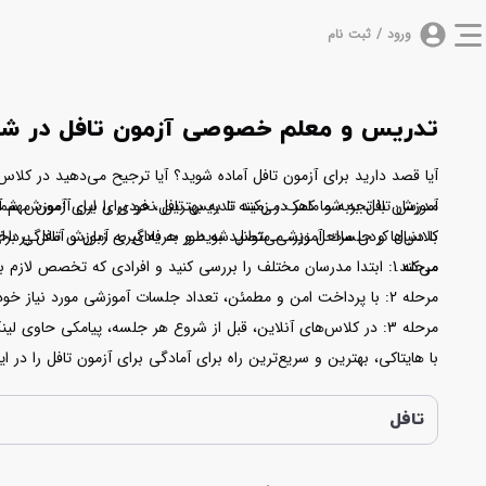
ورود / ثبت نام
تدریس و معلم خصوصی آزمون تافل در شه
آیا قصد دارید برای آزمون تافل آماده شوید؟ آیا ترجیح می‌دهید در کلاس
مدرسان با تجربه و ماهر در زمینه تدریس تافل، فردی را برای آموزش شما
آموزش تافل به شما کمک می‌کند تا به بهترین نحو برای این آزمون مهم آ
با دنبال کردن مراحل زیر، می‌توانید به طور حرفه‌ای به آموزش تافل پردا
کلاس‌ها و جلسات آموزشی متصل شوید و به یادگیری زبان و آمادگی برای آ
مرحله 1: ابتدا مدرسان مختلف را بررسی کنید و افرادی که تخصص لازم برای آموزش تافل را دارند، را برای خود انتخاب کنید.
می‌کند.
مرحله 2: با پرداخت امن و مطمئن، تعداد جلسات آموزشی مورد نیاز خود را رزرو کنید. مبلغ هر جلسه پس از انجام آن به مدرس واریز خواهد شد.
مرحله 3: در کلاس‌های آنلاین، قبل از شروع هر جلسه، پیامکی حاوی لینک ورود به کلاس مجازی برای شما ارسال می‌شود. تنها با یک کلیک، می‌توانید به کلاس متصل شده و در جلسات آموزشی شرکت کنید.
با هایتاکی، بهترین و سریع‌ترین راه برای آمادگی برای آزمون تافل را در ا
تافل بپردازید. از این فرصت بهره ببرید تا با تدریس‌های حرفه‌ای و شخصی
تافل