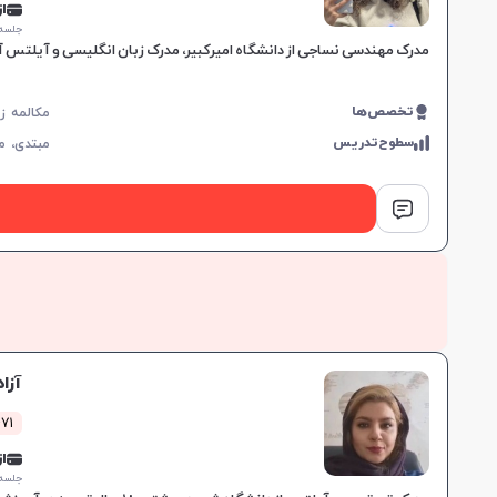
از 5,000
جلسه ۱ ساع
مدرک مهندسی نساجی از دانشگاه امیرکبیر، مدرک زبان انگلیسی و آیلتس آکادمیک با نمره ۷.۵، تجربه تدریس زبان از ۷ سال پیش، رو
تخصص‌ها
سطوح‌تدریس
مبتدی،
م
آزا
471 کلاس 
از 0,000
جلسه ۱ ساع