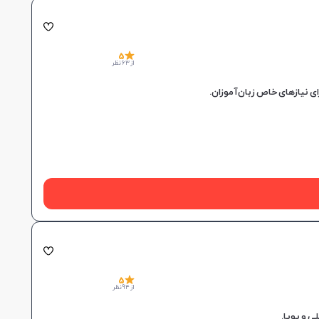
5
از 63 نظر
5
از 94 نظر
 و پویا.