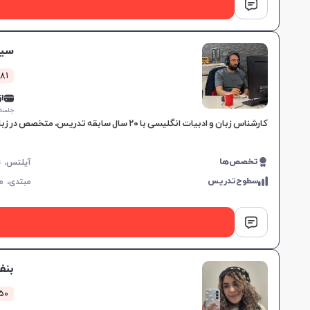
سیا
381 کلاس 
از 0,000
جلسه ۱ ساع
کارشناس زبان و ادبیات انگلیسی با ۲۰ سال سابقه تدریس، متخصص در زبان جنرال و آزمون‌های بین‌المللی مانند IELTS و TOEFL، مناسب برای تمامی سطوح و اهداف آموزشی.
تخصص‌ها
سطوح‌تدریس
مبتدی،
م
بنف
50 کلاس موف