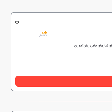
5
از 63 نظر