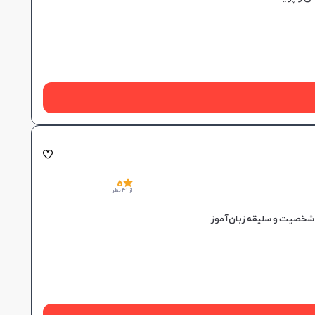
5
از 41 نظر