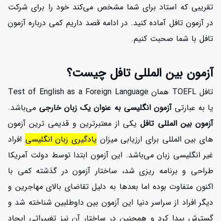
تقریبی که استاد برای شما مشخص می‌کند خود را برای شرکت
در آزمون تافل آماده کنید. در ادامه قصد داریم کمی درباره آزمون
تافل با شما صحبت کنیم.
آزمون بین المللی تافل چیست؟
تافل TOEFL همان Test of English as a Foreign Language
یا به عبارتی
آزمون انگلیسی به عنوان یک زبان خارجی
می‌باشد.
آزمون بین المللی تافل
یکی از معتبرترین و قدیمی ترین آزمون
های بین المللی برای ارزیابی میزان
یادگیری زبان انگلیسی
افراد
غیر انگلیسی زبان می‌باشد. این آزمون ابتدا توسط دولت آمریکا
افزایش اعتبار
طراحی و برنامه ریزی شد، ساختار آزمون در گذشته کمی با
اکنون متفاوت بوده اما بعدها به دلیل تقاضای بالای مهاجرین و
دیگر افراد از سراسر دنیا این آزمون بین داوطلبین شناخته شد و
گسترش پیدا کرد و همچنین در ساختار آن نیز تغییراتی ایجاد