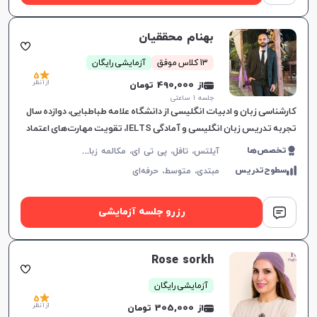
بهنام محققیان
13 کلاس موفق
آزمایشی رایگان
5
از 1 نظر
از 490,000 تومان
جلسه ۱ ساعتی
کارشناسی زبان و ادبیات انگلیسی از دانشگاه علامه طباطبایی، دوازده سال
تجربه تدریس زبان انگلیسی و آمادگی IELTS، تقویت مهارت‌های اعتماد
به نفس، مکالمه و گرامر، ارتباط موثر و یادگیری لذت‌ب
آ
یلتس، تافل، پی تی ای، مکالمه زبان انگلیسی، گرامر زبان انگلیسی، زبان انگلیسی تجاری، زبان انگلیسی آمریکایی، زبان انگلیسی کنکور ارشد، دولینگو، زبان انگلیسی عمومی، زبان انگلیسی کانادایی
تخصص‌ها
سطوح‌تدریس
مبتدی،
متوسط،
حرفه‌ای
رزرو جلسه آزمایشی
Rose sorkh
آزمایشی رایگان
5
از 1 نظر
از 305,000 تومان