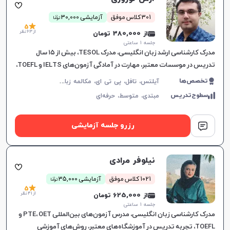
ن
301 کلاس موفق
آزمایشی 30,000
توما
5
از 63 نظر
از 380,000 تومان
جلسه ۱ ساعتی
مدرک کارشناسی ارشد زبان انگلیسی، مدرک TESOL، بیش از ۱۵ سال
تدریس در موسسات معتبر، مهارت در آمادگی آزمون‌های IELTS و TOEFL،
آموزش هدفمند برای نیازهای خاص زبان‌آموزان.
آ
یلتس، تافل، پی تی ای، مکالمه زبان انگلیسی، زبان انگلیسی عمومی، گرامر زبان انگلیسی، زبان انگلیسی تجاری، زبان انگلیسی آمریکایی، زبان انگلیسی کنکور ارشد، زبان انگلیسی کنکور دکتری، دولینگو، سلپیپ
تخصص‌ها
سطوح‌تدریس
مبتدی،
متوسط،
حرفه‌ای
رزرو جلسه آزمایشی
نیلوفر مرادی
ن
1021 کلاس موفق
آزمایشی 35,000
توما
5
از 41 نظر
از 625,000 تومان
جلسه ۱ ساعتی
مدرک کارشناسی زبان انگلیسی، مدرس آزمون‌های بین‌المللی PTE، OET و
TOEFL، تجربه تدریس در آموزشگاه‌های معتبر، روش‌های آموزشی