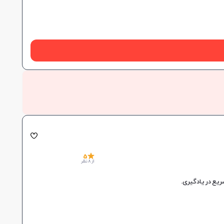
5
از 8 نظر