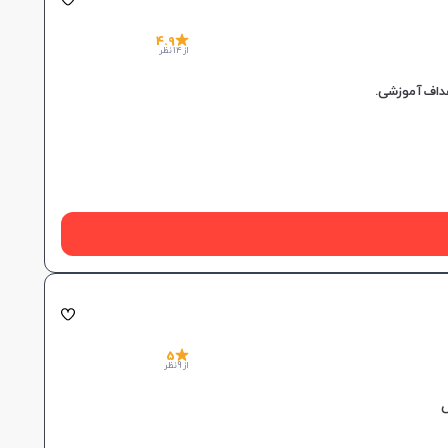
4.9
از 14 نظر
5
از 9 نظر