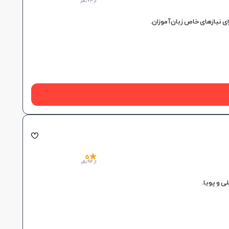
از 63 نظر
5
از 94 نظر
 و پویا.