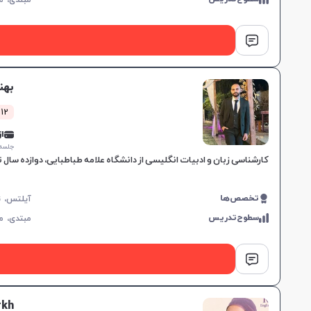
مبتدی،
م
بهن
12 کلاس موفق
از 0,000
جلسه ۱ ساع
کارشناسی زبان و ادبیات انگلیسی از دانشگاه علامه طباطبایی، دوازده سال تجربه تدریس زبان انگلیسی و آمادگی IELTS، تقویت مهارت
تخصص‌ها
سطوح‌تدریس
مبتدی،
م
rkh