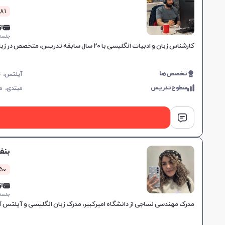
381 کلاس 
از 0,000
جلسه ۱ ساع
کارشناس زبان و ادبیات انگلیسی با ۲۰ سال سابقه تدریس، متخصص در زبان جنرال و آزمون‌های بین‌المللی مانند IELTS و TOEFL، مناسب برای تمامی سطوح و اهداف آموزشی.
تخصص‌ها
سطوح‌تدریس
مبتدی،
م
بنف
50 کلاس موف
از 5,000
جلسه ۱ ساع
مدرک مهندسی نساجی از دانشگاه امیرکبیر، مدرک زبان انگلیسی و آیلتس آکادمیک با نمره ۷.۵، تجربه تدریس زبان از ۷ سال پیش، رو