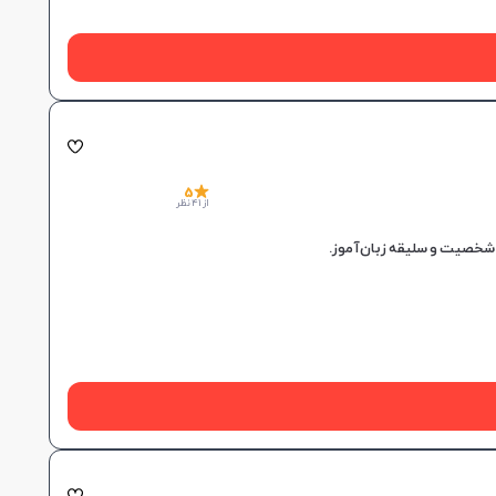
5
از 41 نظر