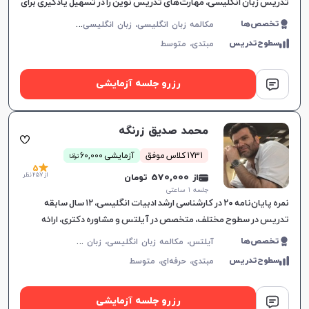
تدریس زبان انگلیسی، مهارت‌های تدریس نوین را در تسهیل یادگیری برای
همه گروه‌های سنی به کار می‌گیرد.
م
کالمه زبان انگلیسی، زبان انگلیسی عمومی، گرامر زبان انگلیسی، زبان انگلیسی آمریکایی، زبان انگلیسی هفتم دبیرستان، زبان انگلیسی هشتم دبیرستان، زبان انگلیسی نهم دبیرستان، زبان انگلیسی دهم دبیرستان، زبان انگلیسی یازدهم دبیرستان، زبان انگلیسی دوازدهم دبیرستان
تخصص‌ها
سطوح‌تدریس
مبتدی،
متوسط
رزرو جلسه آزمایشی
محمد صدیق زرنگه
ن
1731 کلاس موفق
آزمایشی 60,000
توما
5
از 257 نظر
از 570,000 تومان
جلسه ۱ ساعتی
نمره پایان‌نامه ۲۰ در کارشناسی ارشد ادبیات انگلیسی، ۱۲ سال سابقه
تدریس در سطوح مختلف، متخصص در آیلتس و مشاوره دکتری، ارائه
آموزش‌های هدفمند مکالمه.
آ
یلتس، مکالمه زبان انگلیسی، زبان انگلیسی عمومی، گرامر زبان انگلیسی، زبان انگلیسی بریتیش، زبان انگلیسی آمریکایی، زبان انگلیسی کنکور سراسری، زبان انگلیسی کنکور ارشد، زبان انگلیسی کنکور کاردانی
تخصص‌ها
سطوح‌تدریس
مبتدی،
حرفه‌ای،
متوسط
رزرو جلسه آزمایشی