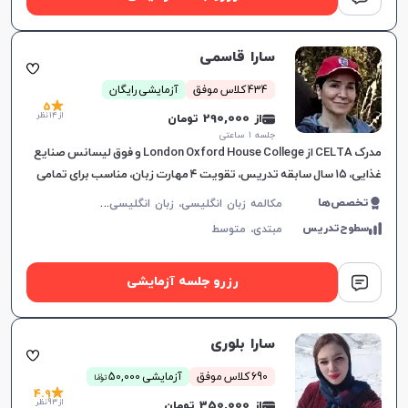
سارا قاسمی
434 کلاس موفق
آزمایشی رایگان
5
از 14 نظر
از 290,000 تومان
جلسه ۱ ساعتی
مدرک CELTA از London Oxford House College و فوق لیسانس صنایع
غذایی، ۱۵ سال سابقه تدریس، تقویت ۴ مهارت زبان، مناسب برای تمامی
سطوح، برای پیشرفت دانشجویان.
م
کالمه زبان انگلیسی، زبان انگلیسی عمومی، گرامر زبان انگلیسی، زبان انگلیسی بریتیش
تخصص‌ها
سطوح‌تدریس
مبتدی،
متوسط
رزرو جلسه آزمایشی
سارا بلوری
ن
690 کلاس موفق
آزمایشی 50,000
توما
4.9
از 93 نظر
از 350,000 تومان