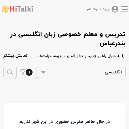
ورود / ثبت نام
تدریس و معلم خصوصی زبان انگلیسی در
بندرعباس
آیا به دنبال راهی جدید و نوآورانه برای بهبود مهارت‌های
نمایش بیشتر
زبانی‌تان هستید؟ آیا می‌خواهید به تجربه‌ای منحصربه‌فرد از
1
یادگیری زبان بپردازید؟ هایتاکی، یک محیط تازه و متفاوت
انگلیسی
برای یادگیری زبان انگلیسی است که شما را به دنیایی جذاب
و هیجان‌انگیز از یادگیری زبان دعوت می‌کند. اگر بندرعباس
محل زندگی‌تان است، می‌توانید با انتخاب از مدرسان
متخصص و مبتکر در این منطقه، به بهبود مهارت‌های
زبانی‌تان بپردازید. این مدرسان با تمرکز بر روش‌های نوین و
جذاب، به شما کمک می‌کنند تا به تسلط در مهارت‌های
در حال حاضر مدرس حضوری در این شهر نداریم
گفتاری، شنیداری و نوشتاری‌تان دست یابید. کلاس‌های