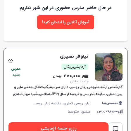
در حال حاضر مدرس حضوری در این شهر نداریم
آموزش آنلاین را امتحان کنید!
نیلوفر نصیری
آزمایشی رایگان
مدرس
جدید
از 450,000 تومان
جلسه ۱ ساعتی
کارشناس ارشد مترجمی زبان روسی، دارای سرتیفیکیت‌های معتبر ملی و
بین‌المللی، سابقه تدریس و ترجمه از سال ۱۳۹۹، هدف پیشبرد مهارت‌های
زبانی و ارتباطی.
ز
بان روسی تجاری، مکالمه زبان روسی، زبان روسی عمومی، زبان روسی کودکان، پادفک
تخصص‌ها
سطوح‌تدریس
مبتدی،
متوسط
رزرو جلسه آزمایشی