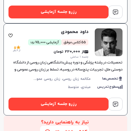
رزرو جلسه آزمایشی
داود محمودی
ن
55 کلاس موفق
آزمایشی 75,000
توما
5
از 6 نظر
از 220,000 تومان
جلسه ۱ ساعتی
تحصیلات در رشته پزشکی و دوره پیش‌دانشگاهی زبان روسی از دانشگاه
دوستی ملل، تجربیات پنج‌ساله در روسیه، تسلط بر زبان روسی عمومی و
تخصصی پزشکی، آموزش به زبان‌آموزان با منابع معتبر و ساختاردهی من
م
کالمه زبان روسی، زبان روسی عمومی، پادفک
تخصص‌ها
سطوح‌تدریس
مبتدی،
متوسط
رزرو جلسه آزمایشی
نیاز به راهنمایی دارید؟