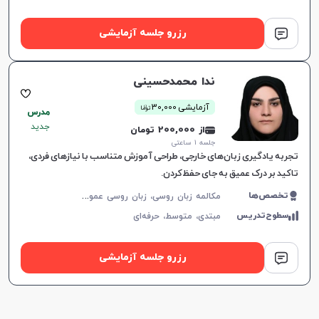
رزرو جلسه آزمایشی
ندا محمدحسینی
ن
آزمایشی 30,000
توما
مدرس
جدید
از 200,000 تومان
جلسه ۱ ساعتی
تجربه یادگیری زبان‌های خارجی، طراحی آموزش متناسب با نیازهای فردی،
تاکید بر درک عمیق به جای حفظ‌کردن.
م
کالمه زبان روسی، زبان روسی عمومی، پادفک
تخصص‌ها
سطوح‌تدریس
مبتدی،
متوسط،
حرفه‌ای
رزرو جلسه آزمایشی