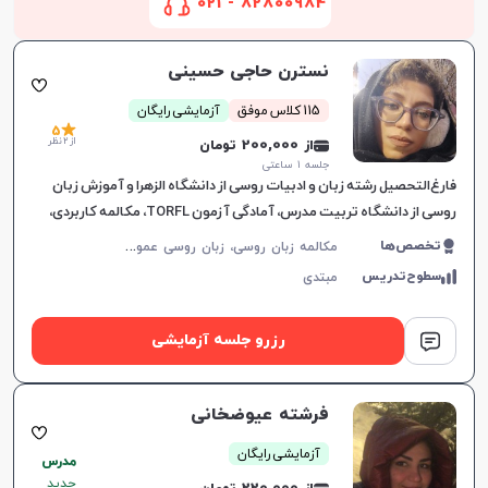
82800984 - 021
نسترن حاجی حسینی
115 کلاس موفق
آزمایشی رایگان
5
از 2 نظر
از 200,000 تومان
جلسه ۱ ساعتی
فارغ‌التحصیل رشته زبان و ادبیات روسی از دانشگاه الزهرا و آموزش زبان
روسی از دانشگاه تربیت مدرس، آمادگی آزمون TORFL، مکالمه کاربردی،
تدریس ساختارمند، پشتیبانی بین جلسات.
م
کالمه زبان روسی، زبان روسی عمومی، زبان روسی کودکان، پادفک
تخصص‌ها
سطوح‌تدریس
مبتدی
رزرو جلسه آزمایشی
افزایش اعتبار
فرشته عیوضخانی
آزمایشی رایگان
مدرس
جدید