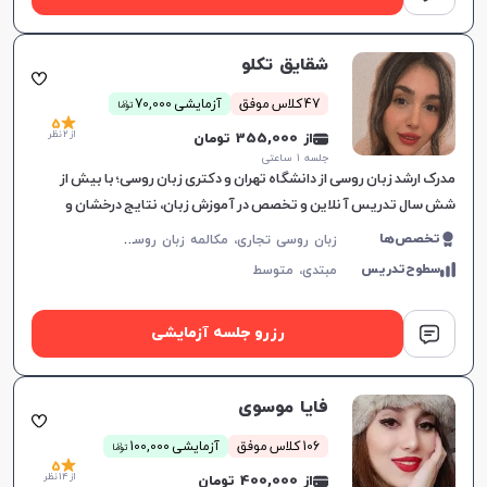
شقایق تکلو
ن
47 کلاس موفق
آزمایشی 70,000
توما
5
از 2 نظر
از 355,000 تومان
جلسه ۱ ساعتی
مدرک ارشد زبان روسی از دانشگاه تهران و دکتری زبان روسی؛ با بیش از
شش سال تدریس آنلاین و تخصص در آموزش زبان، نتایج درخشان و
رضایت بالای یادگیرندگان.
ز
بان روسی تجاری، مکالمه زبان روسی، زبان روسی عمومی، زبان روسی کودکان، پادفک
تخصص‌ها
سطوح‌تدریس
مبتدی،
متوسط
رزرو جلسه آزمایشی
فایا موسوی
ن
106 کلاس موفق
آزمایشی 100,000
توما
5
از 14 نظر
از 400,000 تومان