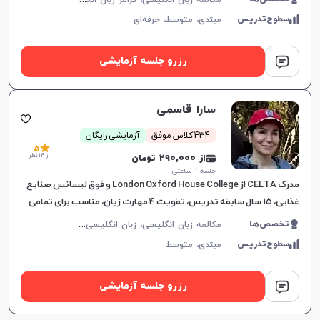
سطوح‌تدریس
مبتدی،
متوسط،
حرفه‌ای
رزرو جلسه آزمایشی
سارا قاسمی
434 کلاس موفق
آزمایشی رایگان
5
از 14 نظر
از 290,000 تومان
جلسه ۱ ساعتی
مدرک CELTA از London Oxford House College و فوق لیسانس صنایع
غذایی، ۱۵ سال سابقه تدریس، تقویت ۴ مهارت زبان، مناسب برای تمامی
سطوح، برای پیشرفت دانشجویان.
م
کالمه زبان انگلیسی، زبان انگلیسی عمومی، گرامر زبان انگلیسی، زبان انگلیسی بریتیش
تخصص‌ها
سطوح‌تدریس
مبتدی،
متوسط
رزرو جلسه آزمایشی