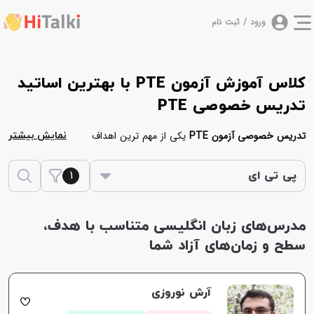
ورود / ثبت نام
کلاس آموزش آزمون PTE با بهترین اساتید
تدریس خصوصی PTE
تدریس خصوصی آزمون PTE
یکی از مهم ترین اهداف
نمایش بیشتر
مجموعه
هایتاکی
برای آموزش زبان انگلیسی به زبان آموزان
1
می‌باشد. در ادامه یک لیست از مدرس هایی آورده شده
پی تی ای
است که آزمون PTE را به صورت خصوصی تدریس می‌کنند.
بدین منظور شما می‌توانید برای موفقیت در این آزمون در
مدرس‌های زبان انگلیسی متناسب با هدف،
کلاس های حضوری یا آنلاین پی تی ای
شرکت نمایید.
سطح و زمان‌های آزاد شما
مدرس های پلتفرم هایتاکی در ابتدا سطح شما را بررسی
کرده، سپس کمک می‌کنند در کوتاه ترین زمان ممکن در
آزمون پی تی ای موفق شوید.
آرش نوروزی