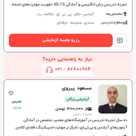
تجربه تدریس زبان انگلیسی و آمادگی IELTS، تقویت مهارت‌های اعتماد
به نفس، مکالمه و گرامر، ارتباط موثر و یادگیری لذت‌ب
آ
یلتس، تافل، پی تی ای، مکالمه زبان انگلیسی، گرامر زبان انگلیسی، زبان انگلیسی تجاری، زبان انگلیسی آمریکایی، زبان انگلیسی کنکور ارشد، دولینگو، زبان انگلیسی عمومی، زبان انگلیسی کانادایی
تخصص‌ها
سطوح‌تدریس
مبتدی،
متوسط،
حرفه‌ای
رزرو جلسه آزمایشی
نیاز به راهنمایی دارید؟
82800984 - 021
مسعود پیروی
آزمایشی رایگان
مدرس
جدید
از 300,000 تومان
جلسه ۱ ساعتی
ده سال تجربه تدریس در آموزشگاه‌های معتبر، تخصص در آمادگی
آزمون‌های آیلتس و پی‌تی‌ای، تمرکز بر مهارت اسپیکینگ، فضای کلاس
پرانرژی و برنامه‌ریزی شخصی‌سازی‌شده.