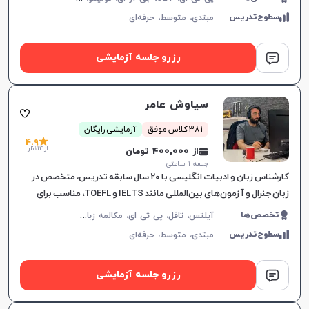
سطوح‌تدریس
مبتدی،
متوسط،
حرفه‌ای
رزرو جلسه آزمایشی
سیاوش عامر
381 کلاس موفق
آزمایشی رایگان
4.9
از 14 نظر
از 400,000 تومان
جلسه ۱ ساعتی
کارشناس زبان و ادبیات انگلیسی با ۲۰ سال سابقه تدریس، متخصص در
زبان جنرال و آزمون‌های بین‌المللی مانند IELTS و TOEFL، مناسب برای
تمامی سطوح و اهداف آموزشی.
آ
یلتس، تافل، پی تی ای، مکالمه زبان انگلیسی، گرامر زبان انگلیسی، زبان انگلیسی تجاری، زبان انگلیسی آمریکایی، زبان انگلیسی کنکور ارشد، زبان انگلیسی کنکور دکتری، زبان انگلیسی نهم دبیرستان، زبان انگلیسی دهم دبیرستان، زبان انگلیسی یازدهم دبیرستان، زبان انگلیسی دوازدهم دبیرستان، دولینگو، OET
تخصص‌ها
سطوح‌تدریس
مبتدی،
متوسط،
حرفه‌ای
رزرو جلسه آزمایشی