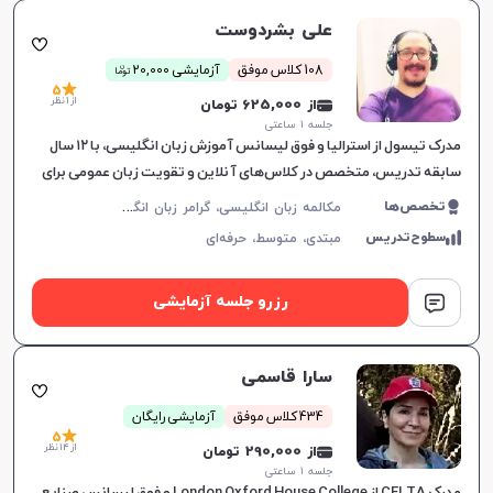
علی بشردوست
ن
108 کلاس موفق
آزمایشی 20,000
توما
5
از 1 نظر
از 625,000 تومان
جلسه ۱ ساعتی
مدرک تیسول از استرالیا و فوق لیسانس آموزش زبان انگلیسی، با ۱۲ سال
سابقه تدریس، متخصص در کلاس‌های آنلاین و تقویت زبان عمومی برای
تمام سطوح، یادگیری موثر را تضمین می‌کند.
م
کالمه زبان انگلیسی، گرامر زبان انگلیسی، زبان انگلیسی تجاری، زبان انگلیسی آمریکایی
تخصص‌ها
سطوح‌تدریس
مبتدی،
متوسط،
حرفه‌ای
رزرو جلسه آزمایشی
سارا قاسمی
434 کلاس موفق
آزمایشی رایگان
5
از 14 نظر
از 290,000 تومان
جلسه ۱ ساعتی