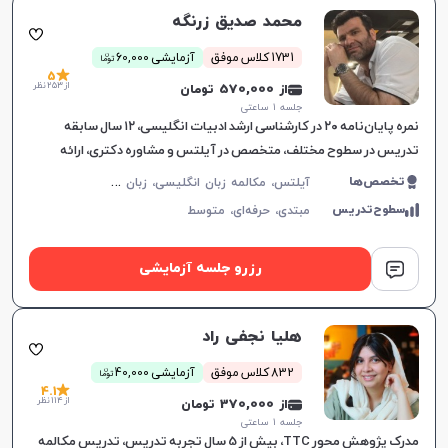
محمد صدیق زرنگه
ن
1731 کلاس موفق
آزمایشی 60,000
توما
5
از 253 نظر
از 570,000 تومان
جلسه ۱ ساعتی
نمره پایان‌نامه ۲۰ در کارشناسی ارشد ادبیات انگلیسی، ۱۲ سال سابقه
تدریس در سطوح مختلف، متخصص در آیلتس و مشاوره دکتری، ارائه
آموزش‌های هدفمند مکالمه.
آ
یلتس، مکالمه زبان انگلیسی، زبان انگلیسی عمومی، گرامر زبان انگلیسی، زبان انگلیسی بریتیش، زبان انگلیسی آمریکایی، زبان انگلیسی کنکور سراسری، زبان انگلیسی کنکور ارشد، زبان انگلیسی کنکور کاردانی
تخصص‌ها
سطوح‌تدریس
مبتدی،
حرفه‌ای،
متوسط
رزرو جلسه آزمایشی
هلیا نجفی راد
ن
832 کلاس موفق
آزمایشی 40,000
توما
4.1
از 114 نظر
از 370,000 تومان
جلسه ۱ ساعتی
مدرک پژوهش محور TTC، بیش از 5 سال تجربه تدریس، تدریس مکالمه