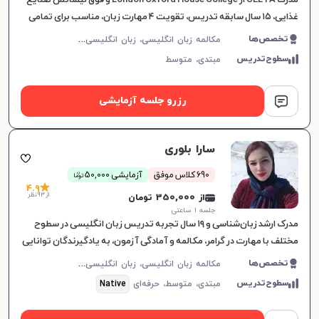
مدرک CELTA از London Oxford House College و فوق لیسانس صنایع
غذایی، ۱۵ سال سابقه تدریس، تقویت ۴ مهارت زبان، مناسب برای تمامی
سطوح، برای پیشرفت دانشجویان.
م
کالمه زبان انگلیسی، زبان انگلیسی عمومی، گرامر زبان انگلیسی، زبان انگلیسی بریتیش
تخصص‌ها
سطوح‌تدریس
مبتدی،
متوسط
رزرو جلسه آزمایشی
سارا بلوری
ن
690 کلاس موفق
آزمایشی 50,000
توما
4.9
از 93 نظر
از 350,000 تومان
جلسه ۱ ساعتی
مدرک ارشد زبان‌شناسی و ۱۹ سال تجربه تدریس زبان انگلیسی در سطوح
مختلف با مهارت در گرامر، مکالمه و آمادگی آزمون‌، به یادگیرندگان توانایی
بالایی می‌دهد.
م
کالمه زبان انگلیسی، زبان انگلیسی عمومی، گرامر زبان انگلیسی، زبان انگلیسی آمریکایی، زبان انگلیسی کنکور سراسری، زبان انگلیسی کنکور کاردانی، زبان انگلیسی کنکور ارشد، زبان انگلیسی هفتم دبیرستان، زبان انگلیسی هشتم دبیرستان، زبان انگلیسی نهم دبیرستان، زبان انگلیسی دهم دبیرستان، زبان انگلیسی یازدهم دبیرستان، زبان انگلیسی دوازدهم دبیرستان، زبان انگلیسی کودکان
تخصص‌ها
سطوح‌تدریس
مبتدی،
متوسط،
حرفه‌ای
Native