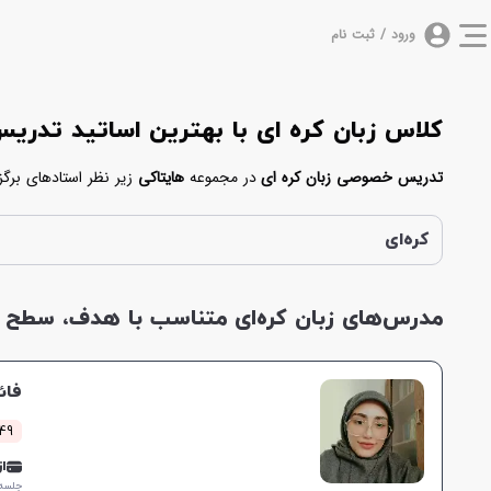
ورود / ثبت نام
کلاس زبان کره ای با بهترین اساتید تدر
تدریس خصوصی زبان کره ای
در مجموعه
هایتاکی
زیر نظر استادهای برگ
بین
مدرس های زبان کره ای
که نام آن ها در پایین آورده شده است یکی
کره ای
کنید.
کره‌ای
مدرس‌های زبان کره‌ای متناسب با هدف، سطح و 
فائ
149 کلاس م
از 0,000
جلسه ۱ ساع