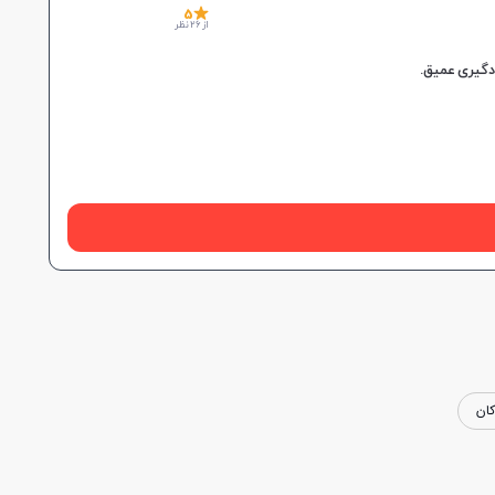
5
از 26 نظر
ان