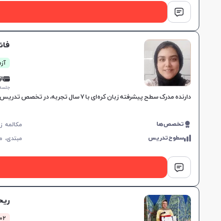
فائ
آزما
از 0,000
جلسه ۱ ساع
دارنده مدرک سطح پیشرفته زبان کره‌ای با ۷ سال تجربه، در تخصص تدریس و تلفظ صحیح، مناسب برای همه سطوح با تمرکز بر بهبود مهارت‌های گفتاری.
تخصص‌ها
سطوح‌تدریس
مبتدی،
م
ریح
302 کلاس