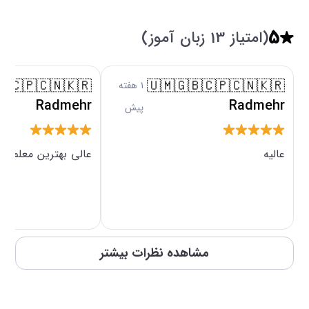
5
(امتیاز 13 زبان آموز)
افزایش اعتبار
🇧🇨🇵🇨🇳🇰🇷
🇺🇲🇬🇧🇨🇵🇨🇳🇰🇷
۱ هفته
Radmehr
Radmehr
پیش
عالیه
عالی بهترین معلم کر
مشاهده نظرات بیشتر