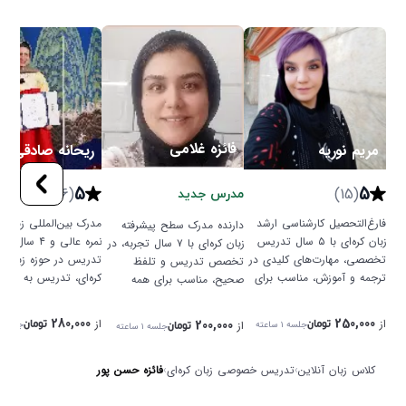
فائزه غلامی
مریم نوریه
ریحانه صادقی
5
5
(26)
(15)
مدرس جدید
فارغ‌التحصیل کارشناسی ارشد
مدرک بین‌المللی زبان کر
دارنده مدرک سطح پیشرفته
زبان کره‌ای با ۵ سال تدریس
نمره عالی و ۴ سال
زبان کره‌ای با ۷ سال تجربه، در
تخصصی، مهارت‌های کلیدی در
تدریس در حوزه زبان و
تخصص تدریس و تلفظ
ترجمه و آموزش، مناسب برای
صحیح، مناسب برای همه
کودکان و نوجوانان، با خلق
تا ۳۰ سال و طراحی کت
سطوح با تمرکز بر بهبود
فضای یادگیری شاد و خلاق.
آموزشی برای یادگیری ع
مهارت‌های گفتاری.
280,000
250,000
از
200,000
از
از
جلسه
۱ ساعته
جلسه
تومان
تومان
جلسه
۱ ساعته
تومان
کلاس زبان آنلاین
›
تدریس خصوصی زبان کره‌ای
›
فائزه حسن پور