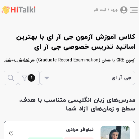
ورود / ثبت نام
کلاس آموزش آزمون جی آر ای با بهترین
اساتید تدریس خصوصی جی آر ای
آزمون GRE
یا همان (Graduate Record Examination) هر
نمایش بیشتر
ساله توسط EST سیستم آزمون های انگلیسی در چندین
1
نوبت برگزار می‌شود. مجموعه
هایتاکی
افتخار این را دارد که
جی آر ای
استادهای با تجربه ای را گردهم آورده که می‌توانند در گرفتن
این مدرک مهم کمک بسیار ارزنده ای به شما کنند. برای
مدرس‌های زبان انگلیسی متناسب با هدف،
شرکت در
کلاس خصوصی آنلاین یا حضوری GRE
کافیست از
سطح و زمان‌های آزاد شما
بین مدرس هایی که در ادامه آمده اند یکی را انتخاب کرده و
اقدام به رزرو کلاس نمایید.
نیلوفر مرادی