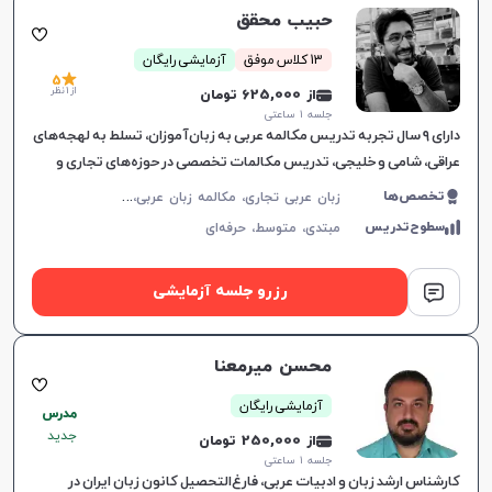
حبیب محقق
13 کلاس موفق
آزمایشی رایگان
5
از 1 نظر
از 625,000 تومان
جلسه ۱ ساعتی
دارای ۹ سال تجربه تدریس مکالمه عربی به زبان‌آموزان، تسلط به لهجه‌های
عراقی، شامی و خلیجی، تدریس مکالمات تخصصی در حوزه‌های تجاری و
حقوقی.
ز
بان عربی تجاری، مکالمه زبان عربی، لهجه عراقی، لهجه سوری، عربی فصیح، لهجه لبنانی
تخصص‌ها
سطوح‌تدریس
مبتدی،
متوسط،
حرفه‌ای
رزرو جلسه آزمایشی
محسن میرمعنا
آزمایشی رایگان
مدرس
جدید
از 250,000 تومان
جلسه ۱ ساعتی
کارشناس ارشد زبان و ادبیات عربی، فارغ‌التحصیل کانون زبان ایران در