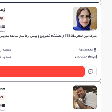
زهر
1444 کل
از 0,000
جلسه ۱ ساع
مدرک بین‌المللی TESOL از دانشگاه کمبریج و بیش از ۵ سال سابقه تدریس زبان انگلیسی، مهارت‌های تدریس نوین را در تسهیل یادگیری برای همه گروه‌های سنی به کار می‌گیرد.
تخصص‌ها
سطوح‌تدریس
مبتدی،
م
محم
1731 کلا
از 0,000
جلسه ۱ ساع