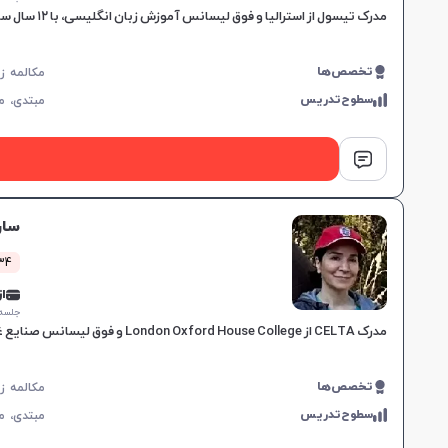
مدرک تیسول از استرالیا و فوق لیسانس آموزش زبان انگلیسی، با ۱۲ سال سابقه تدریس، متخصص در کلاس‌های آنلاین و تقویت زبان عمومی برای تمام سطوح، یادگیری موثر را تضمین می‌کند.
تخصص‌ها
سطوح‌تدریس
مبتدی،
م
سار
434 کلاس
از 0,000
جلسه ۱ ساع
مدرک CELTA از London Oxford House College و فوق لیسانس صنایع غذایی، ۱۵ سال سابقه تدریس، تقویت ۴ مهارت زبان، مناسب برای تمامی سطوح، برای پیشرفت دانشجویان.
تخصص‌ها
سطوح‌تدریس
مبتدی،
م