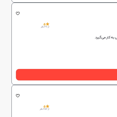
5
از 48 نظر
5
از 257 نظر