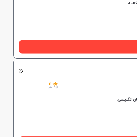
4.1
از 119 نظر