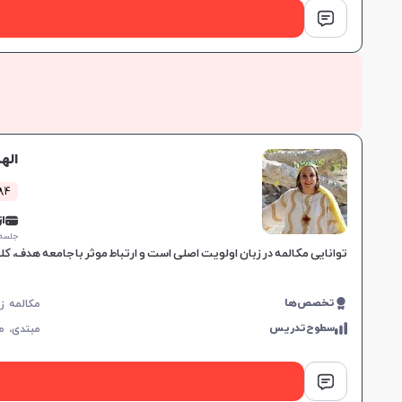
اله
1384 کل
از 0,000
جلسه ۱ ساع
توانایی مکالمه در زبان اولویت اصلی است و ارتباط موثر با جامعه هدف، کل
تخصص‌ها
سطوح‌تدریس
مبتدی،
م