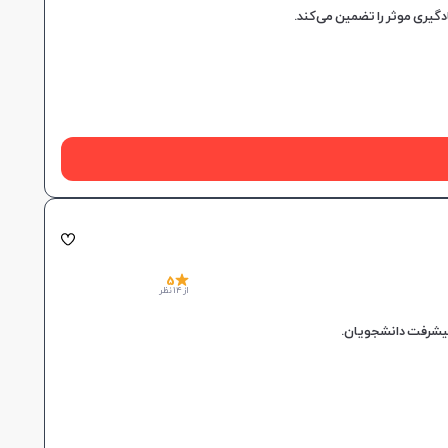
5
از 14 نظر