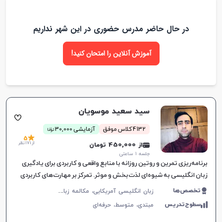
در حال حاضر مدرس حضوری در این شهر نداریم
آموزش آنلاین را امتحان کنید!
سید سعید موسویان
ن
4132 کلاس موفق
آزمایشی 30,000
توما
5
از 171 نظر
از 450,000 تومان
جلسه ۱ ساعتی
برنامه‌ریزی تمرین و روتین روزانه با منابع واقعی و کاربردی برای یادگیری
زبان انگلیسی به شیوه‌ای لذت‌بخش و موثر. تمرکز بر مهارت‌های کاربردی
در زندگی روزمره.
ز
بان انگلیسی آمریکایی، مکالمه زبان انگلیسی، زبان انگلیسی عمومی، گرامر زبان انگلیسی
تخصص‌ها
سطوح‌تدریس
مبتدی،
متوسط،
حرفه‌ای