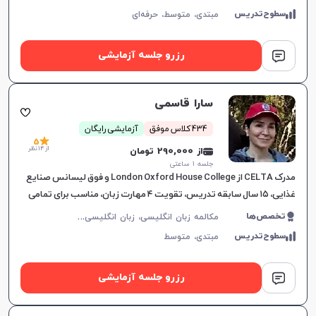
سطوح‌تدریس
مبتدی،
متوسط،
حرفه‌ای
رزرو جلسه آزمایشی
سارا قاسمی
434 کلاس موفق
آزمایشی رایگان
5
از 14 نظر
از 290,000 تومان
جلسه ۱ ساعتی
مدرک CELTA از London Oxford House College و فوق لیسانس صنایع
غذایی، ۱۵ سال سابقه تدریس، تقویت ۴ مهارت زبان، مناسب برای تمامی
سطوح، برای پیشرفت دانشجویان.
م
کالمه زبان انگلیسی، زبان انگلیسی عمومی، گرامر زبان انگلیسی، زبان انگلیسی بریتیش
تخصص‌ها
سطوح‌تدریس
مبتدی،
متوسط
رزرو جلسه آزمایشی