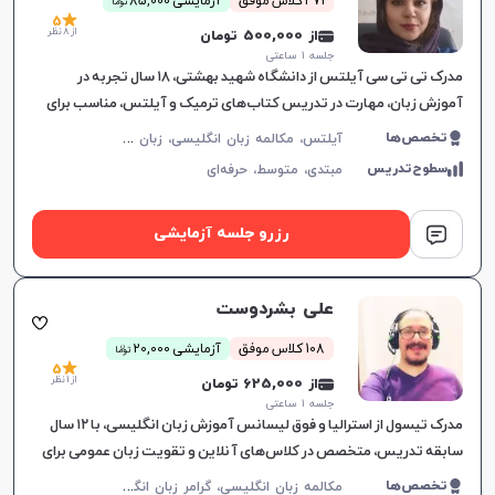
471 کلاس موفق
آزمایشی 85,000
توما
5
از 8 نظر
از 500,000 تومان
جلسه ۱ ساعتی
مدرک تی تی سی آیلتس از دانشگاه شهید بهشتی، ۱۸ سال تجربه در
آموزش زبان، مهارت در تدریس کتاب‌های ترمیک و آیلتس، مناسب برای
تمام سطوح، بهبود سریع در یادگیری.
آ
یلتس، مکالمه زبان انگلیسی، زبان انگلیسی عمومی، گرامر زبان انگلیسی، زبان انگلیسی تجاری، زبان انگلیسی آمریکایی، زبان انگلیسی کنکور سراسری، زبان انگلیسی کنکور کاردانی، زبان انگلیسی کنکور ارشد، زبان انگلیسی کنکور دکتری، زبان انگلیسی هفتم دبیرستان، زبان انگلیسی هشتم دبیرستان، زبان انگلیسی نهم دبیرستان، زبان انگلیسی دهم دبیرستان، زبان انگلیسی یازدهم دبیرستان، زبان انگلیسی دوازدهم دبیرستان، تافل، جی آر ای، دولینگو، تولیمو
تخصص‌ها
سطوح‌تدریس
مبتدی،
متوسط،
حرفه‌ای
رزرو جلسه آزمایشی
علی بشردوست
ن
108 کلاس موفق
آزمایشی 20,000
توما
5
از 1 نظر
از 625,000 تومان
جلسه ۱ ساعتی
مدرک تیسول از استرالیا و فوق لیسانس آموزش زبان انگلیسی، با ۱۲ سال
سابقه تدریس، متخصص در کلاس‌های آنلاین و تقویت زبان عمومی برای
تمام سطوح، یادگیری موثر را تضمین می‌کند.
م
کالمه زبان انگلیسی، گرامر زبان انگلیسی، زبان انگلیسی تجاری، زبان انگلیسی آمریکایی
تخصص‌ها