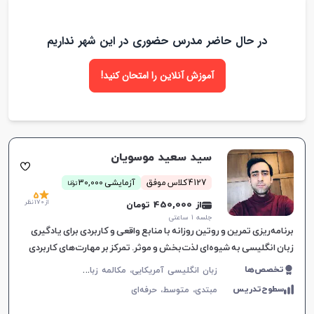
در حال حاضر مدرس حضوری در این شهر نداریم
آموزش آنلاین را امتحان کنید!
سید سعید موسویان
ن
4127 کلاس موفق
آزمایشی 30,000
توما
5
از 170 نظر
از 450,000 تومان
جلسه ۱ ساعتی
برنامه‌ریزی تمرین و روتین روزانه با منابع واقعی و کاربردی برای یادگیری
زبان انگلیسی به شیوه‌ای لذت‌بخش و موثر. تمرکز بر مهارت‌های کاربردی
در زندگی روزمره.
ز
بان انگلیسی آمریکایی، مکالمه زبان انگلیسی، زبان انگلیسی عمومی، گرامر زبان انگلیسی
تخصص‌ها
سطوح‌تدریس
مبتدی،
متوسط،
حرفه‌ای