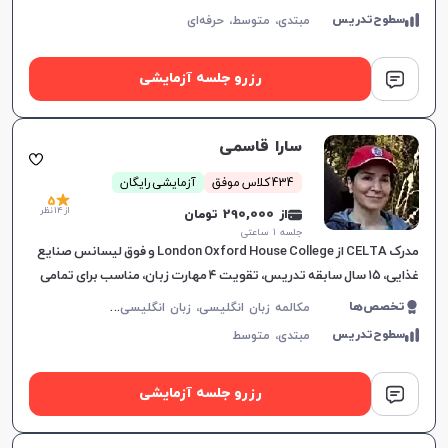
سطوح‌تدریس
مبتدی،
متوسط،
حرفه‌ای
رزرو جلسه آزمایشی
سارا قاسمی
434 کلاس موفق
آزمایشی رایگان
5
از 14 نظر
از 290,000 تومان
جلسه ۱ ساعتی
مدرک CELTA از London Oxford House College و فوق لیسانس صنایع
غذایی، ۱۵ سال سابقه تدریس، تقویت ۴ مهارت زبان، مناسب برای تمامی
سطوح، برای پیشرفت دانشجویان.
م
کالمه زبان انگلیسی، زبان انگلیسی عمومی، گرامر زبان انگلیسی، زبان انگلیسی بریتیش
تخصص‌ها
سطوح‌تدریس
مبتدی،
متوسط
رزرو جلسه آزمایشی