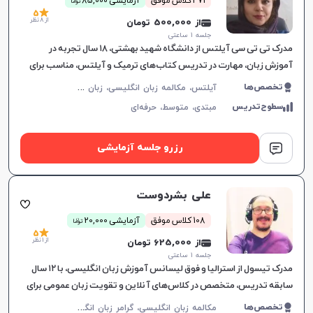
471 کلاس موفق
آزمایشی 85,000
توما
5
از 8 نظر
از 500,000 تومان
جلسه ۱ ساعتی
مدرک تی تی سی آیلتس از دانشگاه شهید بهشتی، ۱۸ سال تجربه در
آموزش زبان، مهارت در تدریس کتاب‌های ترمیک و آیلتس، مناسب برای
تمام سطوح، بهبود سریع در یادگیری.
آ
یلتس، مکالمه زبان انگلیسی، زبان انگلیسی عمومی، گرامر زبان انگلیسی، زبان انگلیسی تجاری، زبان انگلیسی آمریکایی، زبان انگلیسی کنکور سراسری، زبان انگلیسی کنکور کاردانی، زبان انگلیسی کنکور ارشد، زبان انگلیسی کنکور دکتری، زبان انگلیسی هفتم دبیرستان، زبان انگلیسی هشتم دبیرستان، زبان انگلیسی نهم دبیرستان، زبان انگلیسی دهم دبیرستان، زبان انگلیسی یازدهم دبیرستان، زبان انگلیسی دوازدهم دبیرستان، تافل، جی آر ای، دولینگو، تولیمو
تخصص‌ها
سطوح‌تدریس
مبتدی،
متوسط،
حرفه‌ای
رزرو جلسه آزمایشی
علی بشردوست
ن
108 کلاس موفق
آزمایشی 20,000
توما
5
از 1 نظر
از 625,000 تومان
جلسه ۱ ساعتی
مدرک تیسول از استرالیا و فوق لیسانس آموزش زبان انگلیسی، با ۱۲ سال
سابقه تدریس، متخصص در کلاس‌های آنلاین و تقویت زبان عمومی برای
تمام سطوح، یادگیری موثر را تضمین می‌کند.
م
کالمه زبان انگلیسی، گرامر زبان انگلیسی، زبان انگلیسی تجاری، زبان انگلیسی آمریکایی
تخصص‌ها