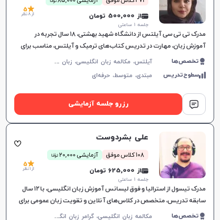
471 کلاس موفق
آزمایشی 85,000
توما
5
از 8 نظر
از 500,000 تومان
جلسه ۱ ساعتی
مدرک تی تی سی آیلتس از دانشگاه شهید بهشتی، ۱۸ سال تجربه در
آموزش زبان، مهارت در تدریس کتاب‌های ترمیک و آیلتس، مناسب برای
تمام سطوح، بهبود سریع در یادگیری.
آ
یلتس، مکالمه زبان انگلیسی، زبان انگلیسی عمومی، گرامر زبان انگلیسی، زبان انگلیسی تجاری، زبان انگلیسی آمریکایی، زبان انگلیسی کنکور سراسری، زبان انگلیسی کنکور کاردانی، زبان انگلیسی کنکور ارشد، زبان انگلیسی کنکور دکتری، زبان انگلیسی هفتم دبیرستان، زبان انگلیسی هشتم دبیرستان، زبان انگلیسی نهم دبیرستان، زبان انگلیسی دهم دبیرستان، زبان انگلیسی یازدهم دبیرستان، زبان انگلیسی دوازدهم دبیرستان، تافل، جی آر ای، دولینگو، تولیمو
تخصص‌ها
سطوح‌تدریس
مبتدی،
متوسط،
حرفه‌ای
رزرو جلسه آزمایشی
علی بشردوست
ن
108 کلاس موفق
آزمایشی 20,000
توما
5
از 1 نظر
از 625,000 تومان
جلسه ۱ ساعتی
مدرک تیسول از استرالیا و فوق لیسانس آموزش زبان انگلیسی، با ۱۲ سال
سابقه تدریس، متخصص در کلاس‌های آنلاین و تقویت زبان عمومی برای
تمام سطوح، یادگیری موثر را تضمین می‌کند.
م
کالمه زبان انگلیسی، گرامر زبان انگلیسی، زبان انگلیسی تجاری، زبان انگلیسی آمریکایی
تخصص‌ها