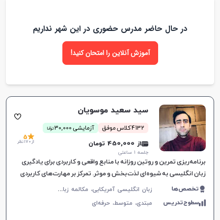
در حال حاضر مدرس حضوری در این شهر نداریم
آموزش آنلاین را امتحان کنید!
سید سعید موسویان
ن
4132 کلاس موفق
آزمایشی 30,000
توما
5
از 170 نظر
از 450,000 تومان
جلسه ۱ ساعتی
برنامه‌ریزی تمرین و روتین روزانه با منابع واقعی و کاربردی برای یادگیری
زبان انگلیسی به شیوه‌ای لذت‌بخش و موثر. تمرکز بر مهارت‌های کاربردی
در زندگی روزمره.
ز
بان انگلیسی آمریکایی، مکالمه زبان انگلیسی، زبان انگلیسی عمومی، گرامر زبان انگلیسی
تخصص‌ها
سطوح‌تدریس
مبتدی،
متوسط،
حرفه‌ای