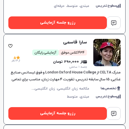
سطوح‌تدریس
مبتدی،
متوسط،
حرفه‌ای
رزرو جلسه آزمایشی
سارا قاسمی
434 کلاس موفق
آزمایشی رایگان
5
از 14 نظر
از 290,000 تومان
جلسه ۱ ساعتی
مدرک CELTA از London Oxford House College و فوق لیسانس صنایع
غذایی، ۱۵ سال سابقه تدریس، تقویت ۴ مهارت زبان، مناسب برای تمامی
سطوح، برای پیشرفت دانشجویان.
م
کالمه زبان انگلیسی، زبان انگلیسی عمومی، گرامر زبان انگلیسی، زبان انگلیسی بریتیش
تخصص‌ها
سطوح‌تدریس
مبتدی،
متوسط
رزرو جلسه آزمایشی