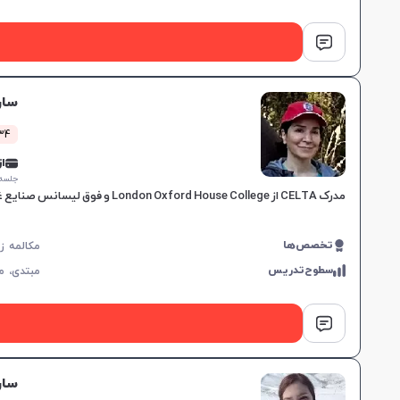
سار
434 کلاس
از 0,000
جلسه ۱ ساع
مدرک CELTA از London Oxford House College و فوق لیسانس صنایع غذایی، ۱۵ سال سابقه تدریس، تقویت ۴ مهارت زبان، مناسب برای تمامی سطوح، برای پیشرفت دانشجویان.
تخصص‌ها
سطوح‌تدریس
مبتدی،
م
سار