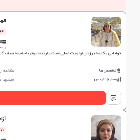
اله
1384 کل
از 0,000
جلسه ۱ ساع
توانایی مکالمه در زبان اولویت اصلی است و ارتباط موثر با جامعه هدف، کل
تخصص‌ها
سطوح‌تدریس
مبتدی،
م
آزا
471 کلاس 