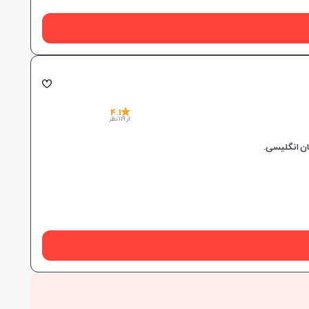
4.1
از 119 نظر