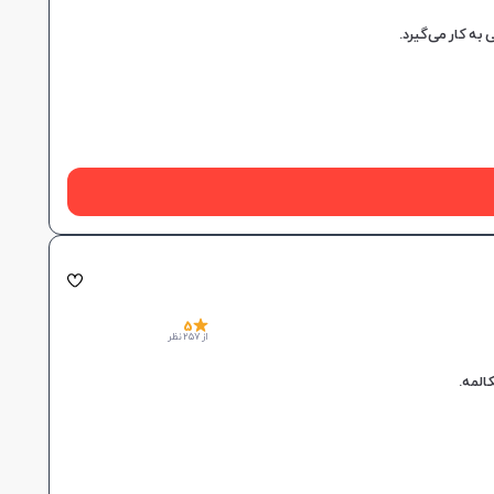
5
از 257 نظر