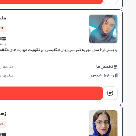
ملی
214 کلاس 
از 0,000
جلسه ۱ ساع
با بیش از ۶ سال تجربه تدریس زبان انگلیسی، بر تقویت مهارت‌های مکالمه و اعتماد به نفس تمرکز دارم و مناسب برای تمامی سطوح زبان‌آموزان هستم.
تخصص‌ها
سطوح‌تدریس
مبتدی،
م
زهر
1444 کل
از 0,000