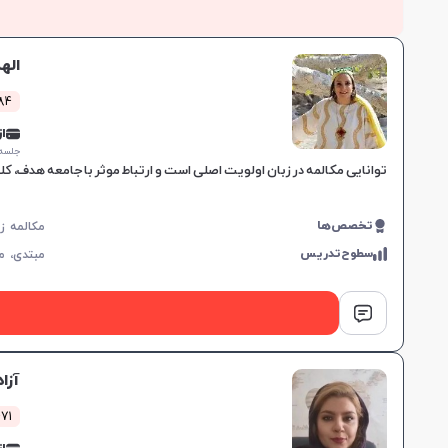
اله
1384 کل
از 0,000
جلسه ۱ ساع
توانایی مکالمه در زبان اولویت اصلی است و ارتباط موثر با جامعه هدف، کل
تخصص‌ها
سطوح‌تدریس
مبتدی،
م
آزا
471 کلاس 