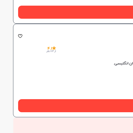
4.1
از 114 نظر