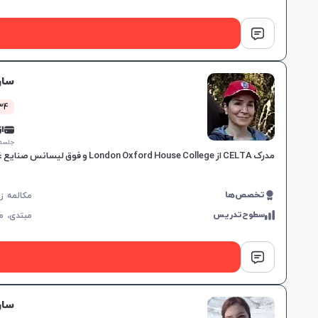
سار
434 کلاس
از 0,000
جلسه ۱ ساع
مدرک CELTA از London Oxford House College و فوق لیسانس صنایع غذایی، ۱۵ سال سابقه تدریس، تقویت ۴ مهارت زبان، مناسب برای تمامی سطوح، برای پیشرفت دانشجویان.
تخصص‌ها
سطوح‌تدریس
مبتدی،
م
سار