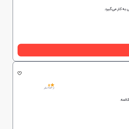
5
از 253 نظر