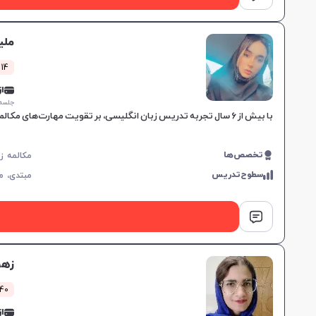
ملی
214 کلاس 
از 0,000
جلسه ۱ ساع
با بیش از ۶ سال تجربه تدریس زبان انگلیسی، بر تقویت مهارت‌های مکالمه و اعتماد به نفس تمرکز دارم و مناسب برای تمامی سطوح زبان‌آموزان هستم.
تخصص‌ها
سطوح‌تدریس
مبتدی،
م
زهر
1440 کلا
از 0,000