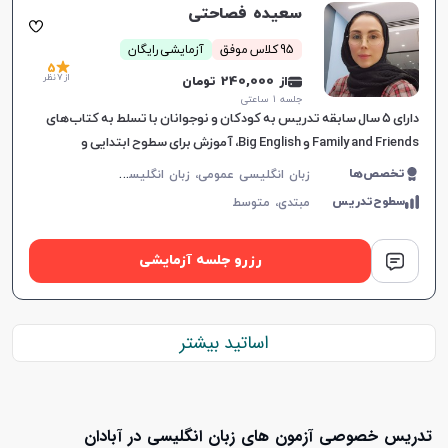
سعیده فصاحتی
95 کلاس موفق
آزمایشی رایگان
5
از 7 نظر
از 240,000 تومان
جلسه ۱ ساعتی
دارای ۵ سال سابقه تدریس به کودکان و نوجوانان با تسلط به کتاب‌های
Family and Friends و Big English، آموزش برای سطوح ابتدایی و
دبیرستان با هدف تقویت مهارت‌های زبانی.
ز
بان انگلیسی عمومی، زبان انگلیسی کودکان، مکالمه زبان انگلیسی، گرامر زبان انگلیسی، زبان انگلیسی هفتم دبیرستان، زبان انگلیسی هشتم دبیرستان، زبان انگلیسی نهم دبیرستان، زبان انگلیسی دهم دبیرستان، زبان انگلیسی یازدهم دبیرستان، زبان انگلیسی دوازدهم دبیرستان
تخصص‌ها
سطوح‌تدریس
مبتدی،
متوسط
رزرو جلسه آزمایشی
اساتید بیشتر
تدریس خصوصی آزمون های زبان انگلیسی در آبادان