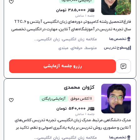
آزمایشی 50,000
توما
از 385,000 تومان
جلسه ۱ ساعتی
فارغ‌التحصیل رشته کامپیوتر، دوره‌های زبان انگلیسی، آیلتس و TTC، ۶
سال تجربه تدریس در آموزشگاه‌های آنلاین، مهارت در انگلیسی تخصصی
هوانوردی، راهنمایی به سوی هدف زبان‌آموز.
م
کالمه زبان انگلیسی، زبان انگلیسی عمومی، گرامر زبان انگلیسی، زبان انگلیسی تجاری، زبان انگلیسی آمریکایی، زبان انگلیسی هفتم دبیرستان، زبان انگلیسی هشتم دبیرستان، زبان انگلیسی نهم دبیرستان، زبان انگلیسی دهم دبیرستان، زبان انگلیسی کودکان، زبان انگلیسی یازدهم دبیرستان، زبان انگلیسی دوازدهم دبیرستان
تخصص‌ها
سطوح‌تدریس
متوسط،
حرفه‌ای،
مبتدی
رزرو جلسه آزمایشی
افزایش اعتبار
کژوان محمدی
11 کلاس موفق
آزمایشی رایگان
از 540,000 تومان
جلسه ۱ ساعتی
مدرک دانشگاهی مرتبط، مدرک زبان انگلیسی، تجربه تدریس کلاس‌های
آنلاین و حضوری، روش تدریس بر پایه یادگیری اصولی و نظم، تاکید بر
انضباط و پیشرفت متعهدانه.
م
کالمه زبان انگلیسی، زبان انگلیسی عمومی، گرامر زبان انگلیسی، زبان انگلیسی تجاری، زبان انگلیسی آمریکایی، زبان انگلیسی کنکور سراسری، زبان انگلیسی کنکور کاردانی، زبان انگلیسی کودکان
تخصص‌ها