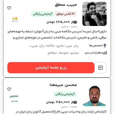
حبیب محقق
13 کلاس موفق
آزمایشی رایگان
5
از 1 نظر
از 625,000 تومان
جلسه ۱ ساعتی
دارای ۹ سال تجربه تدریس مکالمه عربی به زبان‌آموزان، تسلط به لهجه‌های
عراقی، شامی و خلیجی، تدریس مکالمات تخصصی در حوزه‌های تجاری و
حقوقی.
ز
بان عربی تجاری، مکالمه زبان عربی، لهجه عراقی، لهجه سوری، عربی فصیح، لهجه لبنانی
تخصص‌ها
سطوح‌تدریس
مبتدی،
متوسط،
حرفه‌ای
رزرو جلسه آزمایشی
محسن میرمعنا
آزمایشی رایگان
مدرس
جدید
از 250,000 تومان
جلسه ۱ ساعتی
کارشناس ارشد زبان و ادبیات عربی، فارغ‌التحصیل کانون زبان ایران در