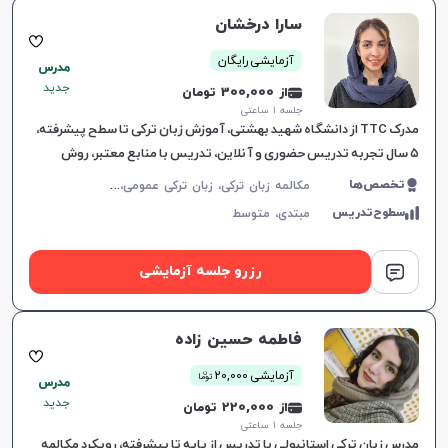
سارا درخشان
آزمایشی رایگان
مدرس
جدید
از 300,000 تومان
جلسه ۱ ساعتی
مدرک TTC از دانشگاه شهید بهشتی، آموزش زبان ترکی تا سطح پیشرفته،
۵ سال تجربه تدریس حضوری و آنلاین، تدریس با منابع معتبر، روش
تدریس صبورانه و عمیق، کلاس‌های مکالمه‌محور و جذ
م
کالمه زبان ترکی، زبان ترکی عمومی، زبان ترکی کودکان
تخصص‌ها
سطوح‌تدریس
مبتدی،
متوسط
رزرو جلسه آزمایشی
فاطمه حسین زاده
ن
آزمایشی 20,000
توما
مدرس
جدید
از 220,000 تومان
جلسه ۱ ساعتی
مدرس زبان ترکی استانبولی با تدریس از پایه تا پیشرفته، رویکرد مکالمه