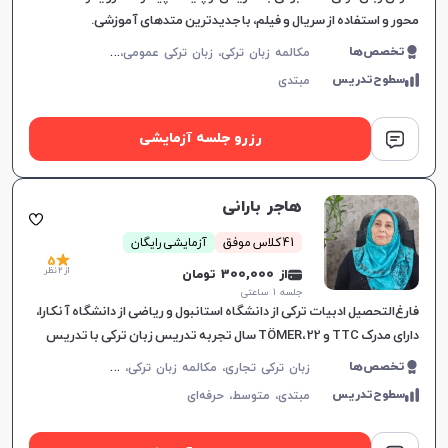
محور و استفاده از سریال و فیلم، با جدیدترین متدهای آموزشی.
م
کالمه زبان ترکی، زبان ترکی عمومی، زبان ترکی کودکان
تخصص‌ها
سطوح‌تدریس
مبتدی
رزرو جلسه آزمایشی
هاجر بارانی
41 کلاس موفق
آزمایشی رایگان
5
از 2 نظر
از 300,000 تومان
جلسه ۱ ساعتی
فارغ‌التحصیل ادبیات ترکی از دانشگاه استانبول و ریاضی از دانشگاه آنکارا،
دارای مدرک TTC و TÖMER، 22 سال تجربه تدریس زبان ترکی با تدریس
کتاب‌های Hitit، Yedi İklim و Istanbul.
ز
بان ترکی تجاری، مکالمه زبان ترکی، زبان ترکی عمومی، زبان ترکی کودکان، Tomer، TYS
تخصص‌ها
سطوح‌تدریس
مبتدی،
متوسط،
حرفه‌ای