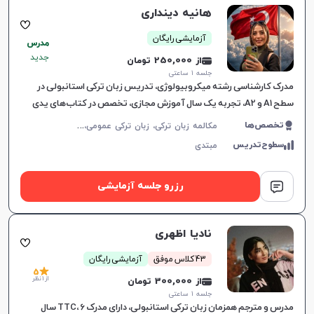
هانیه دینداری
آزمایشی رایگان
مدرس
جدید
از 250,000 تومان
جلسه ۱ ساعتی
مدرک کارشناسی رشته میکروبیولوژی، تدریس زبان ترکی استانبولی در
سطح A1 و A2، تجربه یک سال آموزش مجازی، تخصص در کتاب‌های یدی
ایکلیم و هیتیت، برگزاری کلاس‌های آنلاین و تلفظ.
م
کالمه زبان ترکی، زبان ترکی عمومی، زبان ترکی کودکان
تخصص‌ها
سطوح‌تدریس
مبتدی
رزرو جلسه آزمایشی
نادیا اظهری
43 کلاس موفق
آزمایشی رایگان
5
از 1 نظر
از 300,000 تومان
جلسه ۱ ساعتی
مدرس و مترجم همزمان زبان ترکی استانبولی، دارای مدرک TTC، 6 سال