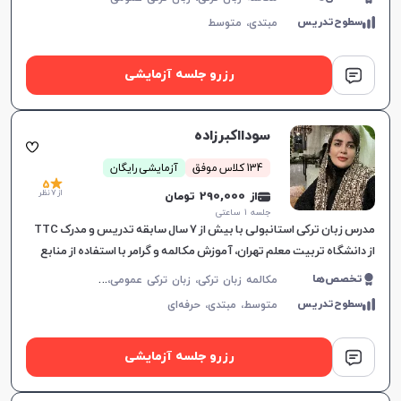
سطوح‌تدریس
مبتدی،
متوسط
رزرو جلسه آزمایشی
سودااکبرزاده
134 کلاس موفق
آزمایشی رایگان
5
از 7 نظر
از 290,000 تومان
جلسه ۱ ساعتی
مدرس زبان ترکی استانبولی با بیش از ۷ سال سابقه تدریس و مدرک TTC
از دانشگاه تربیت معلم تهران، آموزش مکالمه و گرامر با استفاده از منابع
معتبر.
م
کالمه زبان ترکی، زبان ترکی عمومی، زبان ترکی کودکان
تخصص‌ها
سطوح‌تدریس
متوسط،
مبتدی،
حرفه‌ای
رزرو جلسه آزمایشی