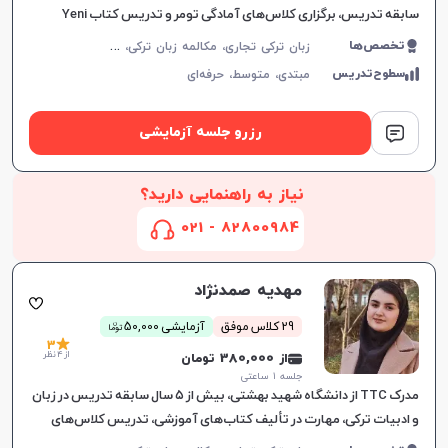
سابقه تدریس، برگزاری کلاس‌های آمادگی تومر و تدریس کتاب Yeni
İstanbul، تقویت مهارت‌های مکالمه، خواندن و نوشتن
ز
بان ترکی تجاری، مکالمه زبان ترکی، زبان ترکی عمومی
تخصص‌ها
سطوح‌تدریس
مبتدی،
متوسط،
حرفه‌ای
رزرو جلسه آزمایشی
نیاز به راهنمایی دارید؟
82800984 - 021
مهدیه صمدنژاد
ن
29 کلاس موفق
آزمایشی 50,000
توما
3
از 4 نظر
از 380,000 تومان
جلسه ۱ ساعتی
مدرک TTC از دانشگاه شهید بهشتی، بیش از ۵ سال سابقه تدریس در زبان
و ادبیات ترکی، مهارت در تألیف کتاب‌های آموزشی، تدریس کلاس‌های
آمادگی TÖMER را با هدف موفقیت در آزمون فراهم می‌کند.