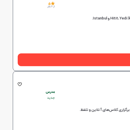
5
از 2 نظر
مدرس
جدید