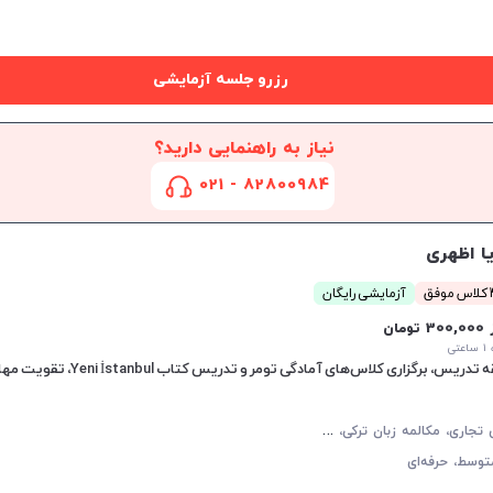
رزرو جلسه آزمایشی
نیاز به راهنمایی دارید؟
82800984 - 021
یا اظهری
فق
آزمایشی رایگان
30 تومان
تی
ز
بان ترکی تجاری، مکالمه زبان ترکی، زبان ترکی عمومی
توسط،
حرفه‌ای