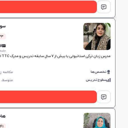
سود
133 کلاس 
از 0,000
جلسه ۱ ساع
مدرس زبان ترکی استانبولی با بیش از ۷ سال سابقه تدریس و مدرک TTC از دانشگاه تربیت معلم تهران، آموزش مکالمه و گرامر با استفاده از منابع معتبر.
تخصص‌ها
سطوح‌تدریس
متوسط،
هاج
41 کلاس موفق