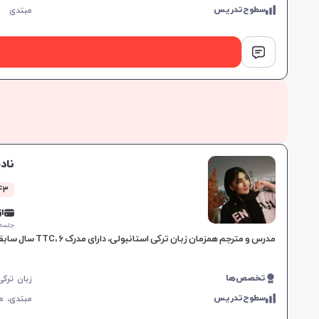
سطوح‌تدریس
مبتدی
ناد
43 کلاس مو
از 0,000
جلسه ۱ ساع
مدرس و مترجم همزمان زبان ترکی استانبولی، دارای مدرک TTC، 6 سال سابقه تدریس، برگزاری کلاس‌های آمادگی تومر و تدریس کتاب Yeni İstanbul، تقویت مهارت‌های مکالمه، خواندن و نوشتن
تخصص‌ها
سطوح‌تدریس
مبتدی،
م