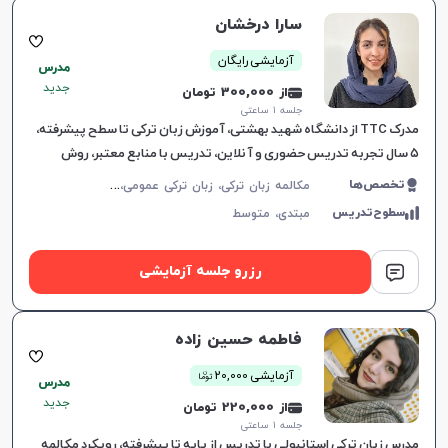
سارا درخشان
آزمایشی رایگان
مدرس
جدید
از 300,000 تومان
جلسه ۱ ساعتی
مدرک TTC از دانشگاه شهید بهشتی، آموزش زبان ترکی تا سطح پیشرفته،
۵ سال تجربه تدریس حضوری و آنلاین، تدریس با منابع معتبر، روش
تدریس صبورانه و عمیق، کلاس‌های مکالمه‌محور و جذ
م
کالمه زبان ترکی، زبان ترکی عمومی، زبان ترکی کودکان
تخصص‌ها
سطوح‌تدریس
مبتدی،
متوسط
رزرو جلسه آزمایشی
فاطمه حسین زاده
ن
آزمایشی 20,000
توما
مدرس
جدید
از 220,000 تومان
جلسه ۱ ساعتی
مدرس زبان ترکی استانبولی با تدریس از پایه تا پیشرفته، رویکرد مکالمه