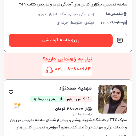
سابقه تدریس، برگزاری کلاس‌های آمادگی تومر و تدریس کتاب Yeni
İstanbul، تقویت مهارت‌های مکالمه، خواندن و نوشتن
ز
بان ترکی تجاری، مکالمه زبان ترکی، زبان ترکی عمومی
تخصص‌ها
سطوح‌تدریس
مبتدی،
متوسط،
حرفه‌ای
رزرو جلسه آزمایشی
نیاز به راهنمایی دارید؟
82800984 - 021
مهدیه صمدنژاد
ن
29 کلاس موفق
آزمایشی 50,000
توما
3
از 4 نظر
از 380,000 تومان
جلسه ۱ ساعتی
مدرک TTC از دانشگاه شهید بهشتی، بیش از ۵ سال سابقه تدریس در زبان
و ادبیات ترکی، مهارت در تألیف کتاب‌های آموزشی، تدریس کلاس‌های
آمادگی TÖMER را با هدف موفقیت در آزمون فراهم می‌کند.