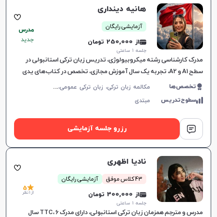
هانیه دینداری
آزمایشی رایگان
مدرس
جدید
از 250,000 تومان
جلسه ۱ ساعتی
مدرک کارشناسی رشته میکروبیولوژی، تدریس زبان ترکی استانبولی در
سطح A1 و A2، تجربه یک سال آموزش مجازی، تخصص در کتاب‌های یدی
ایکلیم و هیتیت، برگزاری کلاس‌های آنلاین و تلفظ.
م
کالمه زبان ترکی، زبان ترکی عمومی، زبان ترکی کودکان
تخصص‌ها
سطوح‌تدریس
مبتدی
رزرو جلسه آزمایشی
نادیا اظهری
43 کلاس موفق
آزمایشی رایگان
5
از 1 نظر
از 300,000 تومان
جلسه ۱ ساعتی
مدرس و مترجم همزمان زبان ترکی استانبولی، دارای مدرک TTC، 6 سال