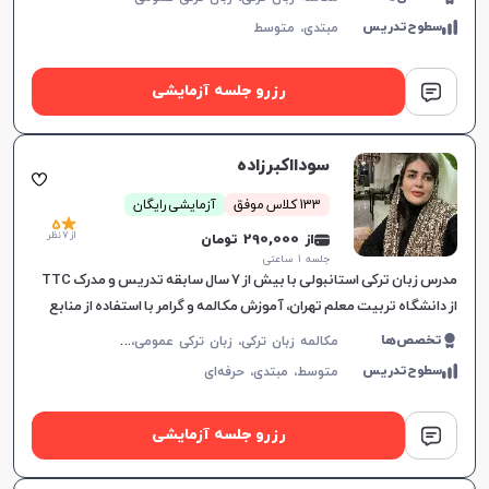
سطوح‌تدریس
مبتدی،
متوسط
رزرو جلسه آزمایشی
سودااکبرزاده
133 کلاس موفق
آزمایشی رایگان
5
از 7 نظر
از 290,000 تومان
جلسه ۱ ساعتی
مدرس زبان ترکی استانبولی با بیش از ۷ سال سابقه تدریس و مدرک TTC
از دانشگاه تربیت معلم تهران، آموزش مکالمه و گرامر با استفاده از منابع
معتبر.
م
کالمه زبان ترکی، زبان ترکی عمومی، زبان ترکی کودکان
تخصص‌ها
سطوح‌تدریس
متوسط،
مبتدی،
حرفه‌ای
رزرو جلسه آزمایشی