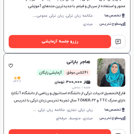
محور و استفاده از سریال و فیلم، با جدیدترین متدهای آموزشی.
م
کالمه زبان ترکی، زبان ترکی عمومی، زبان ترکی کودکان
تخصص‌ها
سطوح‌تدریس
مبتدی
رزرو جلسه آزمایشی
هاجر بارانی
41 کلاس موفق
آزمایشی رایگان
5
از 2 نظر
از 300,000 تومان
جلسه ۱ ساعتی
فارغ‌التحصیل ادبیات ترکی از دانشگاه استانبول و ریاضی از دانشگاه آنکارا،
دارای مدرک TTC و TÖMER، 22 سال تجربه تدریس زبان ترکی با تدریس
کتاب‌های Hitit، Yedi İklim و Istanbul.
ز
بان ترکی تجاری، مکالمه زبان ترکی، زبان ترکی عمومی، زبان ترکی کودکان، Tomer، TYS
تخصص‌ها
سطوح‌تدریس
مبتدی،
متوسط،
حرفه‌ای