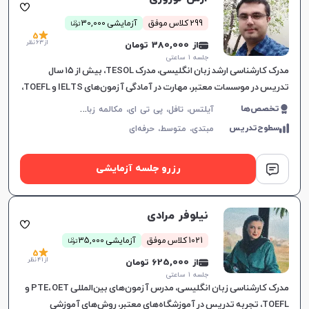
ن
299 کلاس موفق
آزمایشی 30,000
توما
5
از 63 نظر
از 380,000 تومان
جلسه ۱ ساعتی
مدرک کارشناسی ارشد زبان انگلیسی، مدرک TESOL، بیش از ۱۵ سال
تدریس در موسسات معتبر، مهارت در آمادگی آزمون‌های IELTS و TOEFL،
آموزش هدفمند برای نیازهای خاص زبان‌آموزان.
آ
یلتس، تافل، پی تی ای، مکالمه زبان انگلیسی، زبان انگلیسی عمومی، گرامر زبان انگلیسی، زبان انگلیسی تجاری، زبان انگلیسی آمریکایی، زبان انگلیسی کنکور ارشد، زبان انگلیسی کنکور دکتری، دولینگو، سلپیپ
تخصص‌ها
سطوح‌تدریس
مبتدی،
متوسط،
حرفه‌ای
رزرو جلسه آزمایشی
نیلوفر مرادی
ن
1021 کلاس موفق
آزمایشی 35,000
توما
5
از 41 نظر
از 625,000 تومان
جلسه ۱ ساعتی
مدرک کارشناسی زبان انگلیسی، مدرس آزمون‌های بین‌المللی PTE، OET و
TOEFL، تجربه تدریس در آموزشگاه‌های معتبر، روش‌های آموزشی