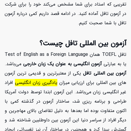
تقریبی که استاد برای شما مشخص می‌کند خود را برای شرکت
در آزمون تافل آماده کنید. در ادامه قصد داریم کمی درباره آزمون
تافل با شما صحبت کنیم.
آزمون بین المللی تافل چیست؟
تافل TOEFL همان Test of English as a Foreign Language
یا به عبارتی
آزمون انگلیسی به عنوان یک زبان خارجی
می‌باشد.
آزمون بین المللی تافل
یکی از معتبرترین و قدیمی ترین آزمون
های بین المللی برای ارزیابی میزان
یادگیری زبان انگلیسی
افراد
غیر انگلیسی زبان می‌باشد. این آزمون ابتدا توسط دولت آمریکا
افزایش اعتبار
طراحی و برنامه ریزی شد، ساختار آزمون در گذشته کمی با
اکنون متفاوت بوده اما بعدها به دلیل تقاضای بالای مهاجرین و
دیگر افراد از سراسر دنیا این آزمون بین داوطلبین شناخته شد و
گسترش پیدا کرد و همچنین در ساختار آن نیز تغییراتی ایجاد