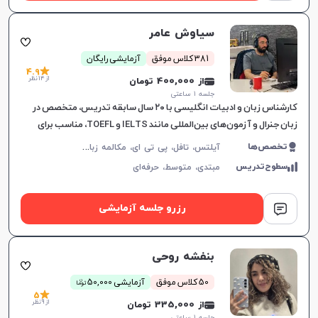
سیاوش عامر
381 کلاس موفق
آزمایشی رایگان
4.9
از 14 نظر
از 400,000 تومان
جلسه ۱ ساعتی
کارشناس زبان و ادبیات انگلیسی با ۲۰ سال سابقه تدریس، متخصص در
زبان جنرال و آزمون‌های بین‌المللی مانند IELTS و TOEFL، مناسب برای
تمامی سطوح و اهداف آموزشی.
آ
یلتس، تافل، پی تی ای، مکالمه زبان انگلیسی، گرامر زبان انگلیسی، زبان انگلیسی تجاری، زبان انگلیسی آمریکایی، زبان انگلیسی کنکور ارشد، زبان انگلیسی کنکور دکتری، زبان انگلیسی نهم دبیرستان، زبان انگلیسی دهم دبیرستان، زبان انگلیسی یازدهم دبیرستان، زبان انگلیسی دوازدهم دبیرستان، دولینگو، OET
تخصص‌ها
سطوح‌تدریس
مبتدی،
متوسط،
حرفه‌ای
رزرو جلسه آزمایشی
بنفشه روحی
ن
50 کلاس موفق
آزمایشی 50,000
توما
5
از 9 نظر
از 335,000 تومان
جلسه ۱ ساعتی