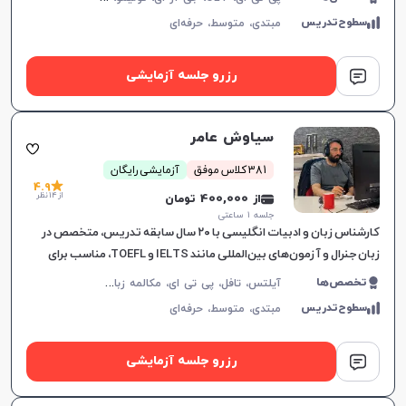
سطوح‌تدریس
مبتدی،
متوسط،
حرفه‌ای
رزرو جلسه آزمایشی
سیاوش عامر
381 کلاس موفق
آزمایشی رایگان
4.9
از 14 نظر
از 400,000 تومان
جلسه ۱ ساعتی
کارشناس زبان و ادبیات انگلیسی با ۲۰ سال سابقه تدریس، متخصص در
زبان جنرال و آزمون‌های بین‌المللی مانند IELTS و TOEFL، مناسب برای
تمامی سطوح و اهداف آموزشی.
آ
یلتس، تافل، پی تی ای، مکالمه زبان انگلیسی، گرامر زبان انگلیسی، زبان انگلیسی تجاری، زبان انگلیسی آمریکایی، زبان انگلیسی کنکور ارشد، زبان انگلیسی کنکور دکتری، زبان انگلیسی نهم دبیرستان، زبان انگلیسی دهم دبیرستان، زبان انگلیسی یازدهم دبیرستان، زبان انگلیسی دوازدهم دبیرستان، دولینگو، OET
تخصص‌ها
سطوح‌تدریس
مبتدی،
متوسط،
حرفه‌ای
رزرو جلسه آزمایشی