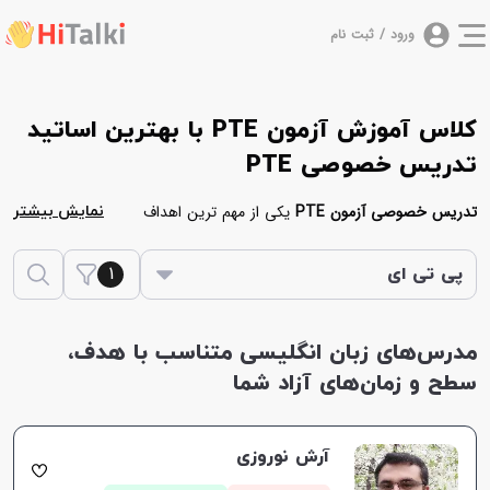
ورود / ثبت نام
کلاس آموزش آزمون PTE با بهترین اساتید
تدریس خصوصی PTE
تدریس خصوصی آزمون PTE
یکی از مهم ترین اهداف
نمایش بیشتر
مجموعه
هایتاکی
برای آموزش زبان انگلیسی به زبان آموزان
1
می‌باشد. در ادامه یک لیست از مدرس هایی آورده شده
پی تی ای
است که آزمون PTE را به صورت خصوصی تدریس می‌کنند.
بدین منظور شما می‌توانید برای موفقیت در این آزمون در
مدرس‌های زبان انگلیسی متناسب با هدف،
کلاس های حضوری یا آنلاین پی تی ای
شرکت نمایید.
سطح و زمان‌های آزاد شما
مدرس های پلتفرم هایتاکی در ابتدا سطح شما را بررسی
کرده، سپس کمک می‌کنند در کوتاه ترین زمان ممکن در
آزمون پی تی ای موفق شوید.
آرش نوروزی