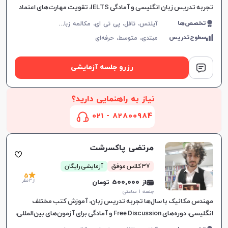
تجربه تدریس زبان انگلیسی و آمادگی IELTS، تقویت مهارت‌های اعتماد
به نفس، مکالمه و گرامر، ارتباط موثر و یادگیری لذت‌ب
آ
یلتس، تافل، پی تی ای، مکالمه زبان انگلیسی، گرامر زبان انگلیسی، زبان انگلیسی تجاری، زبان انگلیسی آمریکایی، زبان انگلیسی کنکور ارشد، دولینگو، زبان انگلیسی عمومی، زبان انگلیسی کانادایی
تخصص‌ها
سطوح‌تدریس
مبتدی،
متوسط،
حرفه‌ای
رزرو جلسه آزمایشی
نیاز به راهنمایی دارید؟
82800984 - 021
مرتضی پاکسرشت
37 کلاس موفق
آزمایشی رایگان
5
از 3 نظر
از 500,000 تومان
جلسه ۱ ساعتی
مهندس مکانیک با سال‌ها تجربه تدریس زبان، آموزش کتب مختلف
انگلیسی، دوره‌های Free Discussion و آمادگی برای آزمون‌های بین‌المللی،
همراه با توجه به نیازهای یادگیرندگان.