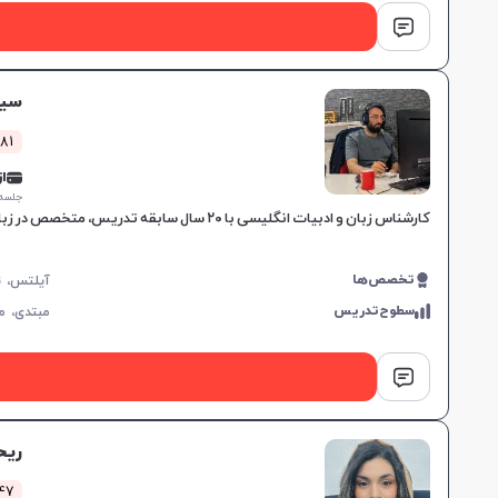
سیا
381 کلاس 
از 0,000
جلسه ۱ ساع
کارشناس زبان و ادبیات انگلیسی با ۲۰ سال سابقه تدریس، متخصص در زبان جنرال و آزمون‌های بین‌المللی مانند IELTS و TOEFL، مناسب برای تمامی سطوح و اهداف آموزشی.
تخصص‌ها
سطوح‌تدریس
مبتدی،
م
ریح
547 کلاس