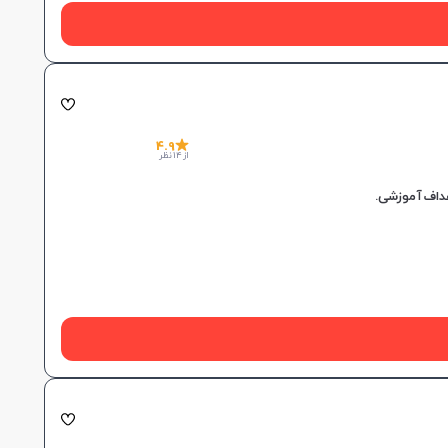
4.9
از 14 نظر