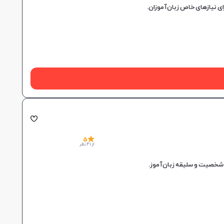
5
از 41 نظر