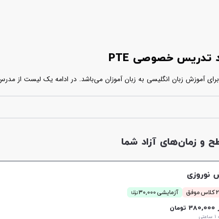
ن آزمون در
کلاس های حضوری یا آنلاین پی تی ای
شرکت نمایید. مدرس های پل
و زمان‌های آزاد شما
 نوروزی
ن
موفق
آزمایشی 30,000
توما
38 تومان
تی