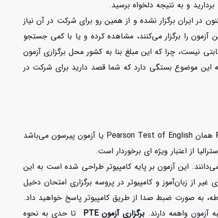
 بردارید و به نتیجه دلخواه برسید.
ن در ایران برگزار نشده و از همین رو برای شرکت در آن نیاز
فر نمایید. می‌توانید در وب سایت رسمی آزمون PTE لیست کشورهایی که این آزمون را برگزار می‌کنند، مشاهده کرده و یا با کمی جستجو
ی را پرداخت کنید، اما این هزینه مبلغ ثابتی نیست، چرا که این مبلغ بنا به کشور محل برگزاری آزمون
، به این موضوع بستگی دارد که شما قصد دارید برای شرکت در
یکی از آزمون های بین المللی است که به تازگی در بسیاری از کشورها جایگاه خود را پیدا کرده است. آزمون PTE همان Pearson Test of English یا آزمون پیرسون می‌باشد
الیا از اعتبار ویژه ای برخوردار است.
ی‌دانند. این آزمون بر پایه کامپیوتر طراحی شده است به این
اید با یک سیستم کامپیوتری در ارتباط مستقیم باشد. در آزمون زبان PTE، هیچ فرد دیگری غیر از زبان‌آموز و کامپیوتر در پروسه برگزاری امتحان دخیل
وطه، به صورت ضبط صدا از طریق کامپیوتر پاسخ خواهید داد.
 آزمون واهمه دارند.
برگزاری آزمون PTE
تا حدی به نحوه