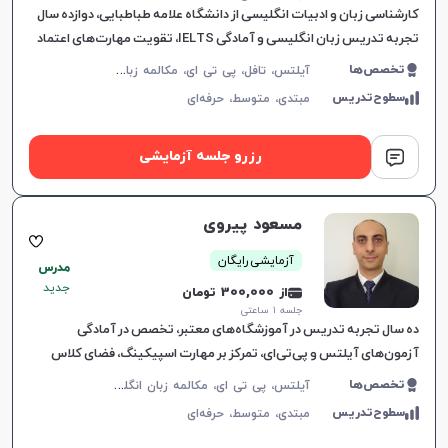
کارشناسی زبان و ادبیات انگلیسی از دانشگاه علامه طباطبایی، دوازده سال
تجربه تدریس زبان انگلیسی و آمادگی IELTS، تقویت مهارت‌های اعتماد
به نفس، مکالمه و گرامر، ارتباط موثر و یادگیری لذت‌ب
آ
یلتس، تافل، پی تی ای، مکالمه زبان انگلیسی، گرامر زبان انگلیسی، زبان انگلیسی تجاری، زبان انگلیسی آمریکایی، زبان انگلیسی کنکور ارشد، دولینگو، زبان انگلیسی عمومی، زبان انگلیسی کانادایی
تخصص‌ها
سطوح‌تدریس
مبتدی،
متوسط،
حرفه‌ای
رزرو جلسه آزمایشی
مسعود پیروی
آزمایشی رایگان
مدرس
جدید
از 300,000 تومان
جلسه ۱ ساعتی
افزایش اعتبار
ده سال تجربه تدریس در آموزشگاه‌های معتبر، تخصص در آمادگی
آزمون‌های آیلتس و پی‌تی‌ای، تمرکز بر مهارت اسپیکینگ، فضای کلاس
پرانرژی و برنامه‌ریزی شخصی‌سازی‌شده.
آ
یلتس، پی تی ای، مکالمه زبان انگلیسی، زبان انگلیسی عمومی، گرامر زبان انگلیسی، زبان انگلیسی آمریکایی، زبان انگلیسی کنکور سراسری، زبان انگلیسی کنکور کاردانی، زبان انگلیسی کنکور ارشد، زبان انگلیسی کنکور دکتری، زبان انگلیسی هشتم دبیرستان، زبان انگلیسی نهم دبیرستان، زبان انگلیسی دهم دبیرستان، زبان انگلیسی یازدهم دبیرستان، زبان انگلیسی دوازدهم دبیرستان
تخصص‌ها
سطوح‌تدریس
مبتدی،
متوسط،
حرفه‌ای