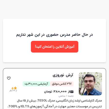
بهره ببرید تا با تدریس‌های حرفه‌ای و شخصی‌سازی شده،
بهترین نتایج را برای خود ایجاد کنید.
در حال حاضر مدرس حضوری در این شهر نداریم
آموزش آنلاین را امتحان کنید!
آرش نوروزی
ن
297 کلاس موفق
آزمایشی 30,000
توما
5
از 63 نظر
از 380,000 تومان
جلسه ۱ ساعتی
مدرک کارشناسی ارشد زبان انگلیسی، مدرک TESOL، بیش از ۱۵ سال
تدریس در موسسات معتبر، مهارت در آمادگی آزمون‌های IELTS و TOEFL،